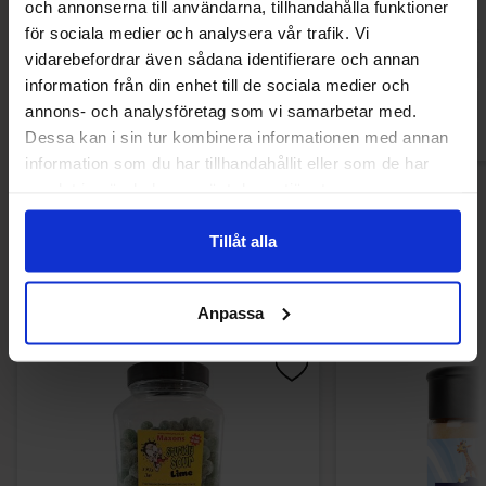
och annonserna till användarna, tillhandahålla funktioner
för sociala medier och analysera vår trafik. Vi
10.90 kr
29.90
vidarebefordrar även sådana identifierare och annan
information från din enhet till de sociala medier och
Køb
Kø
annons- och analysföretag som vi samarbetar med.
Dessa kan i sin tur kombinera informationen med annan
information som du har tillhandahållit eller som de har
samlat in när du har använt deras tjänster.
Tillåt alla
Andre kunne lide
Anpassa