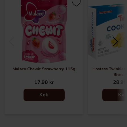
Malaco Chewit Strawberry 115g
Hostess Twinkies
Bites 
17.90 kr
28.90
Køb
Kø