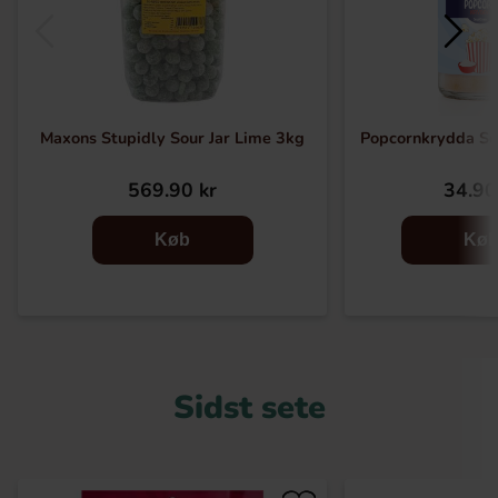
Maxons Stupidly Sour Jar Lime 3kg
Popcornkrydda S
569.90 kr
34.90
Køb
Kø
Sidst sete