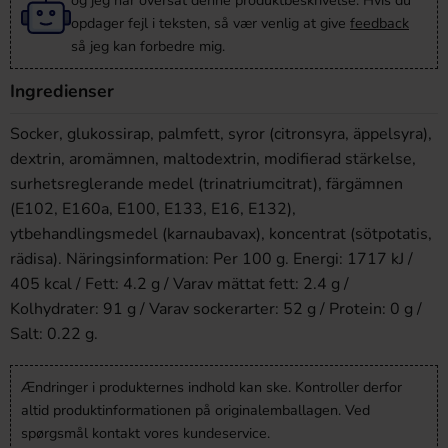
og jeg har oversat denne produktbeskrivelse. Hvis du
opdager fejl i teksten, så vær venlig at give
feedback
så jeg kan forbedre mig.
Ingredienser
Socker, glukossirap, palmfett, syror (citronsyra, äppelsyra),
dextrin, aromämnen, maltodextrin, modifierad stärkelse,
surhetsreglerande medel (trinatriumcitrat), färgämnen
(E102, E160a, E100, E133, E16, E132),
ytbehandlingsmedel (karnaubavax), koncentrat (sötpotatis,
rädisa). Näringsinformation: Per 100 g. Energi: 1717 kJ /
405 kcal / Fett: 4.2 g / Varav mättat fett: 2.4 g /
Kolhydrater: 91 g / Varav sockerarter: 52 g / Protein: 0 g /
Salt: 0.22 g.
Ændringer i produkternes indhold kan ske. Kontroller derfor
altid produktinformationen på originalemballagen. Ved
spørgsmål kontakt vores kundeservice.