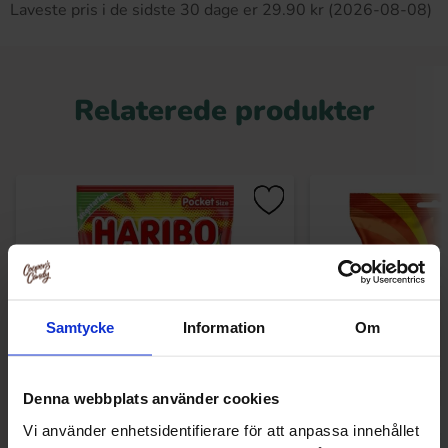
Laveste pris i de sidste 30 dage er 29.90 kr (2026-08-08)
Relaterede produkter
Samtycke
Information
Om
Denna webbplats använder cookies
Vi använder enhetsidentifierare för att anpassa innehållet
Pasta Frutta Zourr 80g
Shades By Niko Trop