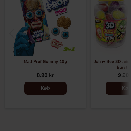
Mad Prof Gummy 19g
Johny Bee 3D Juic
Burst 
8.90 kr
9.90 
Køb
Kø