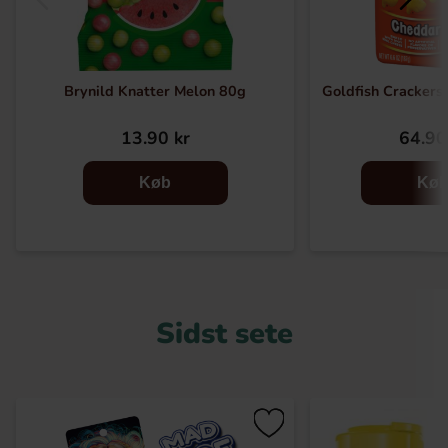
Brynild Knatter Melon 80g
Goldfish Crackers
13.90 kr
64.90
Køb
Kø
Sidst sete