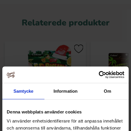
Relaterede produkter
Samtycke
Information
Om
Denna webbplats använder cookies
Cokoc 5D Peelable Gummies Mixed Fruit
Cokoc Gummies C
Vi använder enhetsidentifierare för att anpassa innehållet
Christmas 60g
Flavor 
och annonserna till användarna, tillhandahålla funktioner