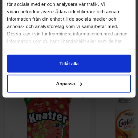
15.90 kr
21.90
för sociala medier och analysera vår trafik. Vi
vidarebefordrar även sådana identifierare och annan
Køb
Kø
information från din enhet till de sociala medier och
annons- och analysföretag som vi samarbetar med.
Dessa kan i sin tur kombinera informationen med annan
information som du har tillhandahållit eller som de har
samlat in när du har använt deras tjänster.
Andre kunne lide
Tillåt alla
Anpassa