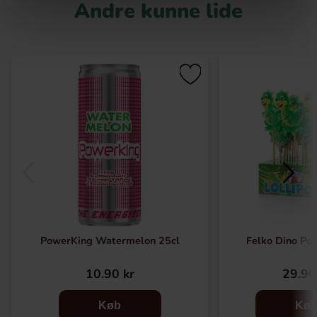
Andre kunne lide
PowerKing Watermelon 25cl
Felko Dino Pop
10.90 kr
29.90
Køb
Kø