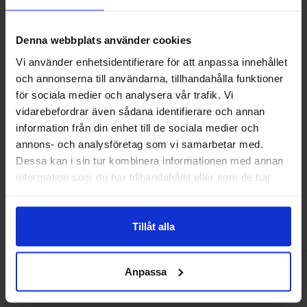
Denna webbplats använder cookies
Vi använder enhetsidentifierare för att anpassa innehållet
och annonserna till användarna, tillhandahålla funktioner
för sociala medier och analysera vår trafik. Vi
vidarebefordrar även sådana identifierare och annan
information från din enhet till de sociala medier och
M&Ms Peanut 330g
Tabby Chicken Wi
annons- och analysföretag som vi samarbetar med.
50g
Dessa kan i sin tur kombinera informationen med annan
69.90 kr
16
24.90 kr
information som du har tillhandahållit eller som de har
samlat in när du har använt deras tjänster.
Køb
Kø
Tillåt alla
Anpassa