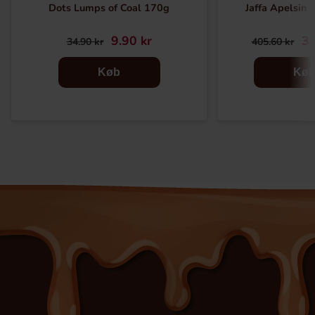
Dots Lumps of Coal 170g
Jaffa Apelsin 
9.90 kr
36
34.90 kr
405.60 kr
Køb
Kø