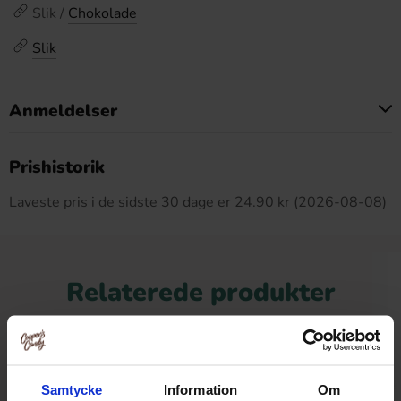
Slik /
Chokolade
Slik
Anmeldelser
Dette produkt har ingen anmeldelser
Prishistorik
Laveste pris i de sidste 30 dage er 24.90 kr (2026-08-08)
Relaterede produkter
-32%
Samtycke
Information
Om