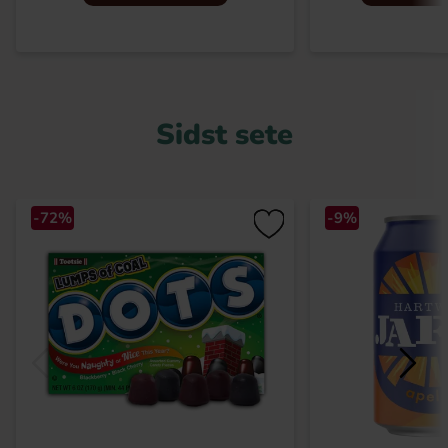
Sidst sete
-72%
-9%