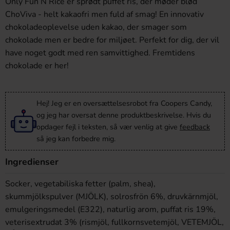
Only Fun N Rice er sprødt puffet ris, der møder blød
ChoViva - helt kakaofri men fuld af smag! En innovativ
chokoladeoplevelse uden kakao, der smager som
chokolade men er bedre for miljøet. Perfekt for dig, der vil
have noget godt med ren samvittighed. Fremtidens
chokolade er her!
Hej! Jeg er en oversættelsesrobot fra Coopers Candy,
og jeg har oversat denne produktbeskrivelse. Hvis du
opdager fejl i teksten, så vær venlig at give
feedback
så jeg kan forbedre mig.
Ingredienser
Socker, vegetabiliska fetter (palm, shea),
skummjölkspulver (MJÖLK), solrosfrön 6%, druvkärnmjöl,
emulgeringsmedel (E322), naturlig arom, puffat ris 19%,
veterisextrudat 3% (rismjöl, fullkornsvetemjöl, VETEMJÖL,