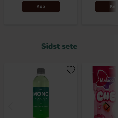
Køb
Kø
Sidst sete