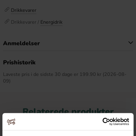
Drikkevarer
Drikkevarer /
Energidrik
Anmeldelser
Dette produkt har ingen anmeldelser
Prishistorik
Laveste pris i de sidste 30 dage er 199.90 kr (2026-08-
09)
Relaterede produkter