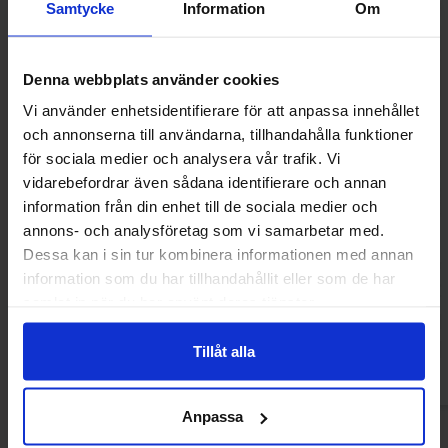
Samtycke
Information
Om
Denna webbplats använder cookies
Vi använder enhetsidentifierare för att anpassa innehållet
och annonserna till användarna, tillhandahålla funktioner
för sociala medier och analysera vår trafik. Vi
vidarebefordrar även sådana identifierare och annan
information från din enhet till de sociala medier och
annons- och analysföretag som vi samarbetar med.
Monster Energy M3 (Japan) 150ml
Monster Energy Ul
Dessa kan i sin tur kombinera informationen med annan
473m
information som du har tillhandahållit eller som de har
39.90 kr
52.90
samlat in när du har använt deras tjänster.
Køb
Kø
Tillåt alla
Anpassa