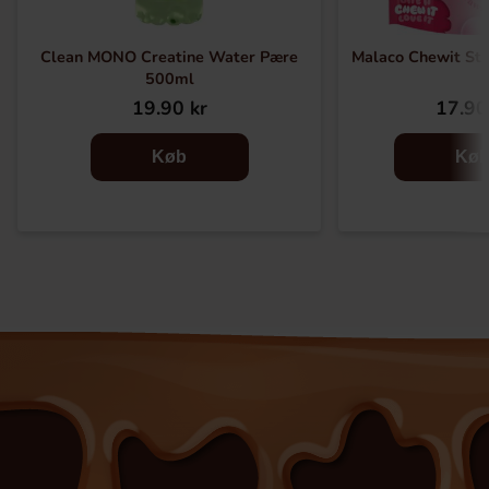
Clean MONO Creatine Water Pære
Malaco Chewit St
500ml
19.90 kr
17.90
Køb
Kø