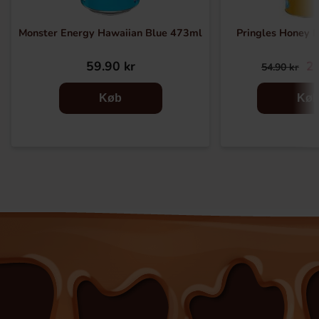
Monster Energy Hawaiian Blue 473ml
Pringles Honey 
59.90 kr
29
54.90 kr
Køb
Kø