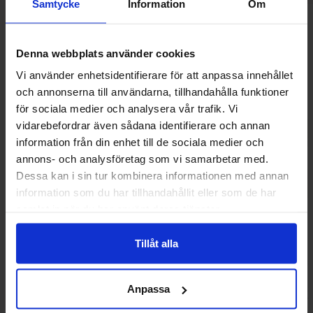
Samtycke
Information
Om
Andre kunne lide
Denna webbplats använder cookies
Vi använder enhetsidentifierare för att anpassa innehållet
och annonserna till användarna, tillhandahålla funktioner
för sociala medier och analysera vår trafik. Vi
vidarebefordrar även sådana identifierare och annan
information från din enhet till de sociala medier och
annons- och analysföretag som vi samarbetar med.
Dessa kan i sin tur kombinera informationen med annan
information som du har tillhandahållit eller som de har
samlat in när du har använt deras tjänster.
Tillåt alla
Barkleys Salmiak Liquorice Pellets 20g
M&Ms Honey Roast
Anpassa
24.90 kr
24.90