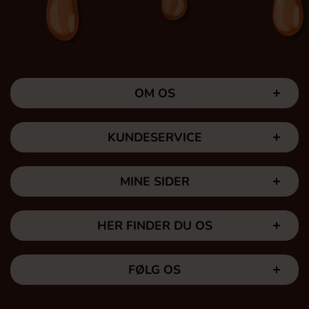
OM OS
KUNDESERVICE
MINE SIDER
HER FINDER DU OS
FØLG OS