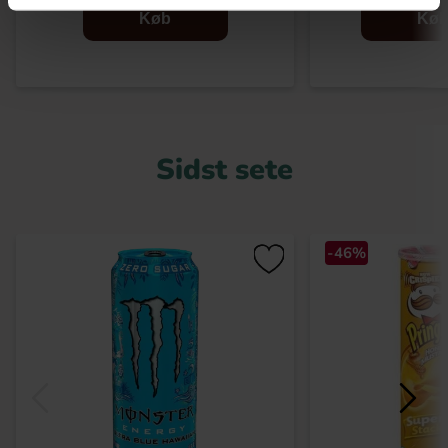
Køb
Kø
Sidst sete
-46%