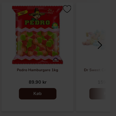
Pedro Hamburgare 1kg
Dr Sweet Candy B
89.90 kr
159.90 
Køb
Køb