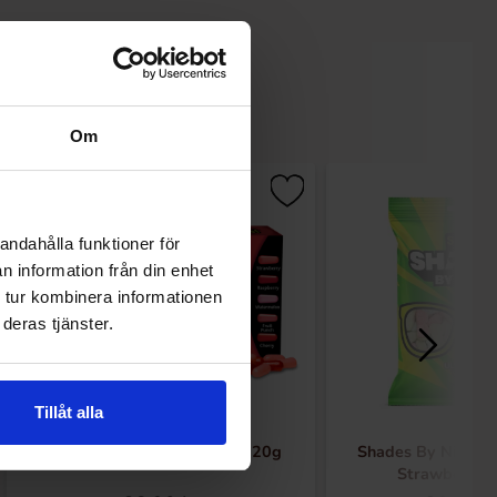
Om
andahålla funktioner för
n information från din enhet
 tur kombinera informationen
deras tjänster.
Tillåt alla
Mike and Ike Red Rageous 120g
Shades By Niko St
Strawberry 