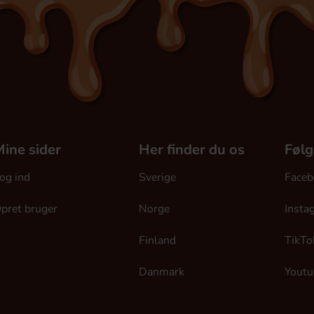
ine sider
Her finder du os
Følg
og ind
Sverige
Faceb
pret bruger
Norge
Insta
Finland
TikTo
Danmark
Youtu