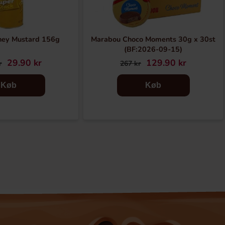
ney Mustard 156g
Marabou Choco Moments 30g x 30st
(BF:2026-09-15)
29.90 kr
129.90 kr
r
267 kr
Køb
Køb