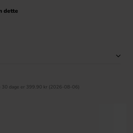
 dette
ette produkt har ingen anmeldelser
te 30 dage er 399.90 kr (2026-08-06)