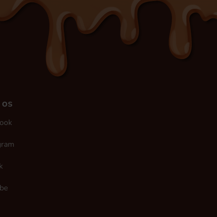
 os
ook
gram
k
be