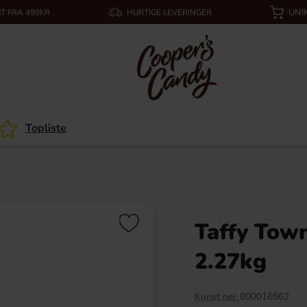
UNI
T FRA 499KR
HURTIGE LEVERINGER
Topliste
Taffy Tow
2.27kg
Kunst nej:
800016562