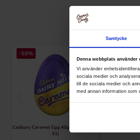
Samtycke
-59%
Denna webbplats använder 
Vi använder enhetsidentifierar
sociala medier och analysera 
till de sociala medier och a
med annan information som du 
Cadbury Caramel Egg 40g(BF:2026-07-
M&Ms Honey R
31)