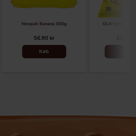
Nesquik Banana 300g
OLW Smash Pos
56.90 kr
36.90 k
Køb
Køb