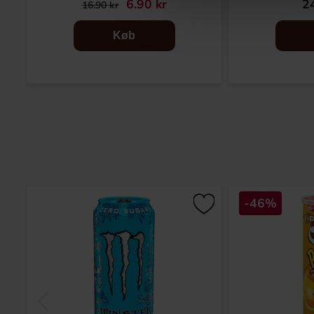
6.90 kr
24
16.90 kr
Køb
-46%