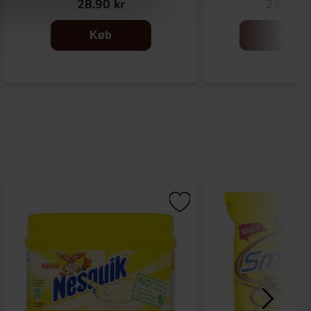
28.90 kr
29.90 k
Køb
Køb