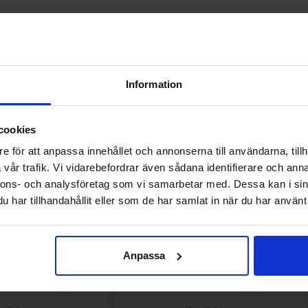
Andre kunne lide
Information
cookies
e för att anpassa innehållet och annonserna till användarna, tillh
vår trafik. Vi vidarebefordrar även sådana identifierare och anna
nnons- och analysföretag som vi samarbetar med. Dessa kan i sin
har tillhandahållit eller som de har samlat in när du har använt 
Anpassa
oasted Peanut 49g
Barkleys Salmiak Liquorice Pellets 20g