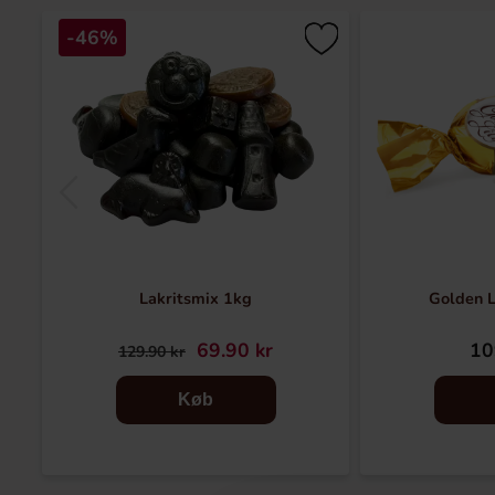
-46%
Lakritsmix 1kg
Golden L
69.90 kr
10
129.90 kr
Køb