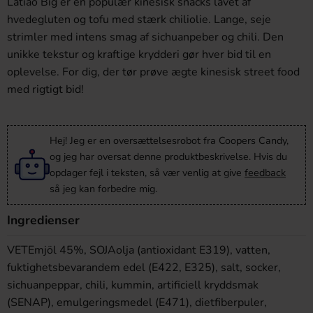
Latiao Big er en populær kinesisk snacks lavet af
hvedegluten og tofu med stærk chiliolie. Lange, seje
strimler med intens smag af sichuanpeber og chili. Den
unikke tekstur og kraftige krydderi gør hver bid til en
oplevelse. For dig, der tør prøve ægte kinesisk street food
med rigtigt bid!
Hej! Jeg er en oversættelsesrobot fra Coopers Candy,
og jeg har oversat denne produktbeskrivelse. Hvis du
opdager fejl i teksten, så vær venlig at give
feedback
så jeg kan forbedre mig.
Ingredienser
VETEmjöl 45%, SOJAolja (antioxidant E319), vatten,
fuktighetsbevarandem edel (E422, E325), salt, socker,
sichuanpeppar, chili, kummin, artificiell kryddsmak
(SENAP), emulgeringsmedel (E471), dietfiberpuler,