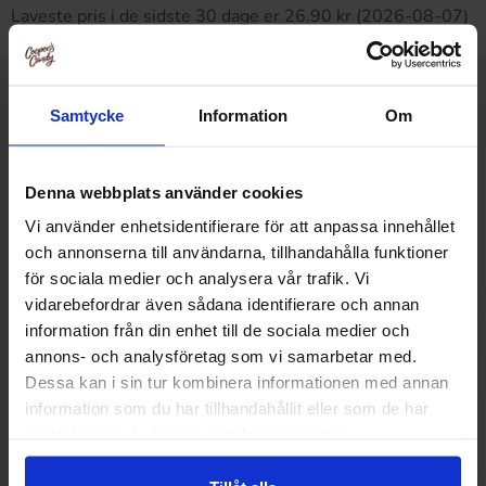
Laveste pris i de sidste 30 dage er 26.90 kr (2026-08-07)
Relaterede produkter
Samtycke
Information
Om
Denna webbplats använder cookies
Vi använder enhetsidentifierare för att anpassa innehållet
och annonserna till användarna, tillhandahålla funktioner
för sociala medier och analysera vår trafik. Vi
vidarebefordrar även sådana identifierare och annan
information från din enhet till de sociala medier och
annons- och analysföretag som vi samarbetar med.
Dessa kan i sin tur kombinera informationen med annan
information som du har tillhandahållit eller som de har
samlat in när du har använt deras tjänster.
Wei Long Latiao Hot & Spicy Mini
Wei Long Fengchi K