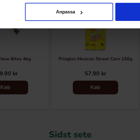
Anpassa
Chew Bites 4kg
Pringles Mexican Street Corn 158g
9.90 kr
57.90 kr
Køb
Køb
Sidst sete