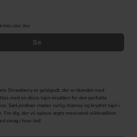
kilo eller liter
Se
ets Strawberry er gelégodt, der er blandet med
tes med en dosis tajin-krydderi for den perfekte
se. Sød jordbær møder syrlig chamoy og krydret tajin i
. For dig, der vil opleve ægte mexicansk sliktradition
ed smag i hver bid!