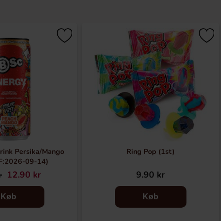
rink Persika/Mango
Ring Pop (1st)
F:2026-09-14)
12.90 kr
9.90 kr
r
Køb
Køb