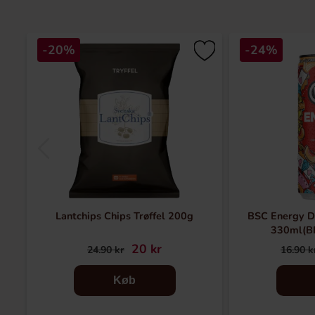
-20%
-24%
Lantchips Chips Trøffel 200g
BSC Energy D
330ml(B
20 kr
24.90 kr
16.90 k
Køb