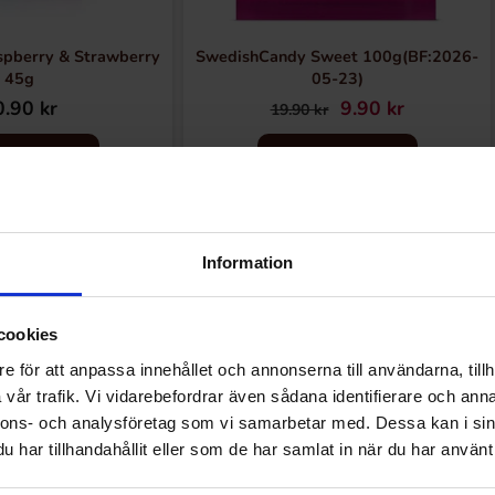
spberry & Strawberry
SwedishCandy Sweet 100g(BF:2026-
45g
05-23)
.90 kr
9.90 kr
19.90 kr
Køb
Køb
Information
Andre kunne lide
cookies
e för att anpassa innehållet och annonserna till användarna, tillh
vår trafik. Vi vidarebefordrar även sådana identifierare och anna
nnons- och analysföretag som vi samarbetar med. Dessa kan i sin
har tillhandahållit eller som de har samlat in när du har använt 