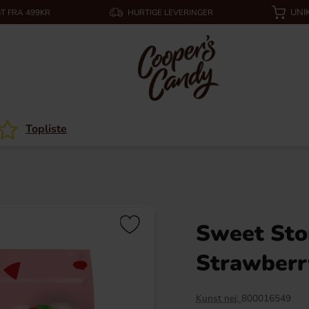
UNI
T FRA 499KR
HURTIGE LEVERINGER
Topliste
Sweet Sto
Strawberr
Kunst nej:
800016549