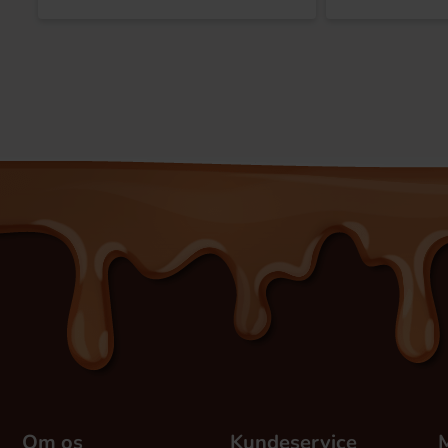
Om os
Kundeservice
M