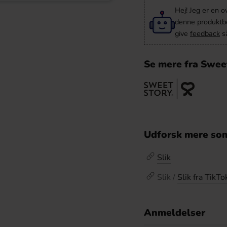
Hej! Jeg er en 
denne produktbes
give
feedback
så
Se mere fra Swee
Udforsk mere som
Slik
Slik /
Slik fra TikTo
Anmeldelser