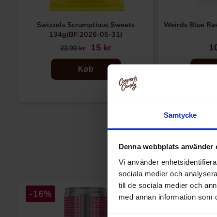
Swizzels Scrumptious Sweets
Weirds Blue Ra
134g(BF:2026-05-31)
15 kr
10
22.90 kr
Køb
Samtycke
Denna webbplats använder 
Vi använder enhetsidentifierar
sociala medier och analysera 
till de sociala medier och a
-16%
med annan information som du 