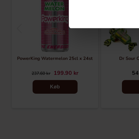
PowerKing Watermelon 25cl x 24st
Dr Sour 
199.90 kr
54
237.60 kr
Køb