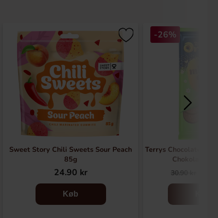
-26%
Sweet Story Chili Sweets Sour Peach
Terrys Chocolate Ora
85g
Chokoladeba
24.90 kr
22.
30.90 kr
Køb
Køb