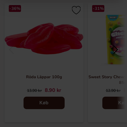
-36%
-31%
Röda Läppar 100g
Sweet Story Chewy 
85g
8.90 kr
8
13.90 kr
12.90 kr
Køb
Kø