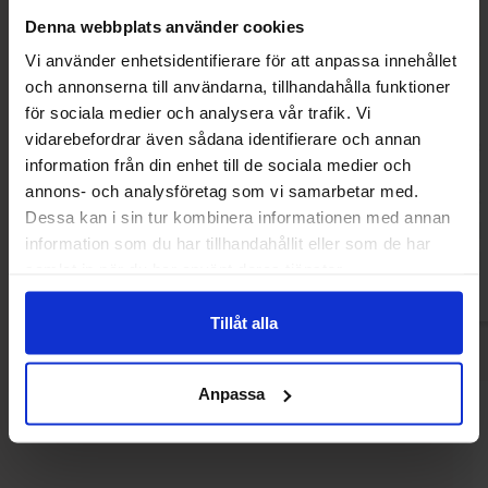
Denna webbplats använder cookies
Vi använder enhetsidentifierare för att anpassa innehållet
och annonserna till användarna, tillhandahålla funktioner
för sociala medier och analysera vår trafik. Vi
vidarebefordrar även sådana identifierare och annan
Maxons Stupidly Sour Jar Grapefruit 3kg
Tootsie Do
information från din enhet till de sociala medier och
annons- och analysföretag som vi samarbetar med.
569.90 kr
30.90
Dessa kan i sin tur kombinera informationen med annan
information som du har tillhandahållit eller som de har
Køb
Kø
samlat in när du har använt deras tjänster.
Tillåt alla
Anpassa
Andre kunne lide