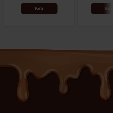
Køb
Kø