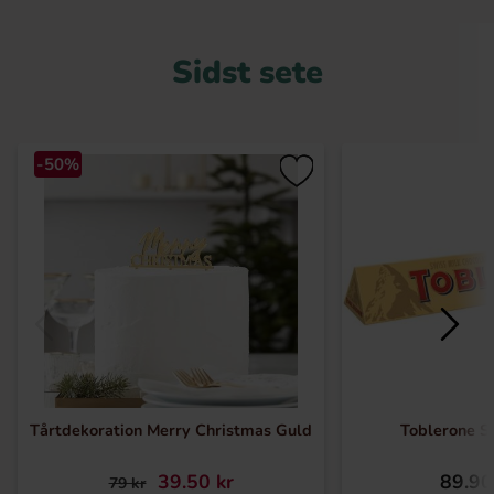
Sidst sete
-50%
Tårtdekoration Merry Christmas Guld
Toblerone S
39.50 kr
89.90
79 kr