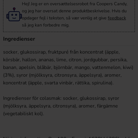
Hej! Jeg er en oversættelsesrobot fra Coopers Candy,
og jeg har oversat denne produktbeskrivelse. Hvis du
opdager fejl i teksten, så vær venlig at give
feedback
så jeg kan forbedre mig.
Ingredienser
socker, glukossirap, fruktpuré från koncentrat (äpple,
körsbär, hallon, ananas, lime, citron, jordgubbar, persika,
banan, apelsin, blåbär, björnbär, mango, vattenmelon, kiwi)
(3%), syror (mjölksyra, citronsyra, äppelsyra), aromer,
koncentrat (äpple, svarta vinbär, rättika, spirulina).
Ingredienser för colasmak: socker, glukossirap, syror
(mjölksyra, äppelsyra, citronsyra), aromer, färgämne
(vegetabiliskt kol).