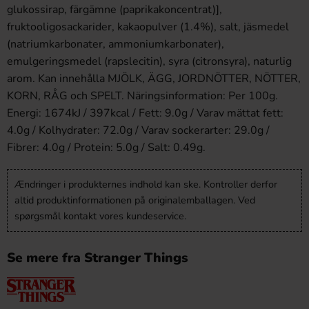
glukossirap, färgämne (paprikakoncentrat)],
fruktooligosackarider, kakaopulver (1.4%), salt, jäsmedel
(natriumkarbonater, ammoniumkarbonater),
emulgeringsmedel (rapslecitin), syra (citronsyra), naturlig
arom. Kan innehålla MJÖLK, ÄGG, JORDNÖTTER, NÖTTER,
KORN, RÅG och SPELT. Näringsinformation: Per 100g.
Energi: 1674kJ / 397kcal / Fett: 9.0g / Varav mättat fett:
4.0g / Kolhydrater: 72.0g / Varav sockerarter: 29.0g /
Fibrer: 4.0g / Protein: 5.0g / Salt: 0.49g.
Ændringer i produkternes indhold kan ske. Kontroller derfor
altid produktinformationen på originalemballagen. Ved
spørgsmål kontakt vores kundeservice.
Se mere fra Stranger Things