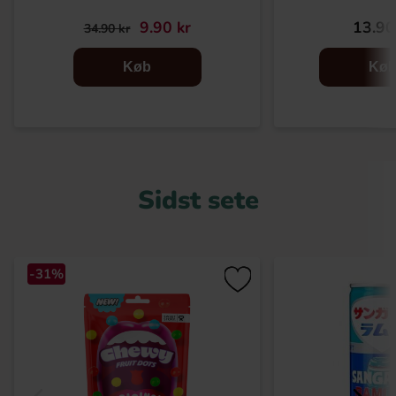
9.90 kr
13.90
34.90 kr
Køb
Kø
Sidst sete
-31%