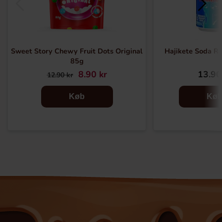
Sweet Story Chewy Fruit Dots Original
Hajikete Soda 
85g
8.90 kr
13.90
12.90 kr
Køb
Kø