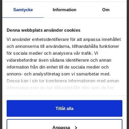
Samtycke
Information
Om
Denna webbplats använder cookies
Vi använder enhetsidentifierare för att anpassa innehållet
och annonserna till användarna, tillhandahålla funktioner
för sociala medier och analysera vår trafik. Vi
vidarebefordrar även sådana identifierare och annan
information från din enhet till de sociala medier och
annons- och analysföretag som vi samarbetar med.
Dessa kan i sin tur kombinera informationen med annan
Nature Valley Crunchy Oats & Dark
Estrella Peppe
information som du har tillhandahållit eller som de har
Chocolate 210g
samlat in när du har använt deras tjänster.
69.90 kr
36.90
Tillåt alla
Køb
Kø
Anpassa