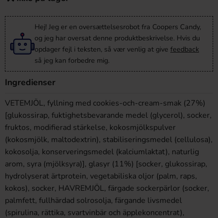
Hej! Jeg er en oversættelsesrobot fra Coopers Candy,
og jeg har oversat denne produktbeskrivelse. Hvis du
opdager fejl i teksten, så vær venlig at give
feedback
så jeg kan forbedre mig.
Ingredienser
VETEMJÖL, fyllning med cookies-och-cream-smak (27%)
[glukossirap, fuktighetsbevarande medel (glycerol), socker,
fruktos, modifierad stärkelse, kokosmjölkspulver
(kokosmjölk, maltodextrin), stabiliseringsmedel (cellulosa),
kokosolja, konserveringsmedel (kalciumlaktat), naturlig
arom, syra (mjölksyra)], glasyr (11%) [socker, glukossirap,
hydrolyserat ärtprotein, vegetabiliska oljor (palm, raps,
kokos), socker, HAVREMJÖL, färgade sockerpärlor (socker,
palmfett, fullhärdad solrosolja, färgande livsmedel
(spirulina, rättika, svartvinbär och äpplekoncentrat),