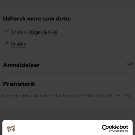
Udforsk mere som dette
Snacks /
Kager & Kiks
Snacks
Anmeldelser
Dette produkt har ingen anmeldelser
Prishistorik
Laveste pris i de sidste 30 dage er 39.90 kr (2026-08-09)
Relaterede produkter