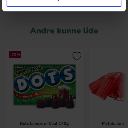
Andre kunne lide
-72%
Dots Lumps of Coal 170g
Pistols Jord