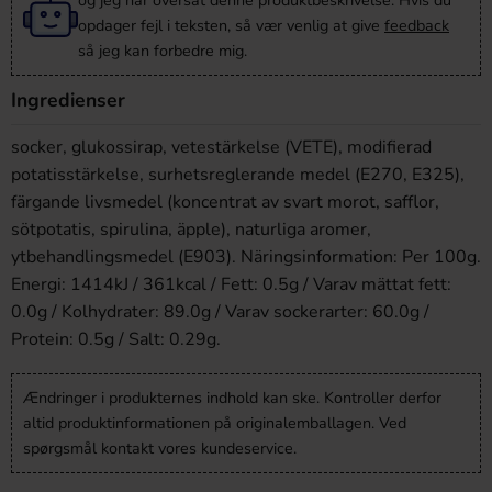
og jeg har oversat denne produktbeskrivelse. Hvis du
opdager fejl i teksten, så vær venlig at give
feedback
så jeg kan forbedre mig.
Ingredienser
socker, glukossirap, vetestärkelse (VETE), modifierad
potatisstärkelse, surhetsreglerande medel (E270, E325),
färgande livsmedel (koncentrat av svart morot, safflor,
sötpotatis, spirulina, äpple), naturliga aromer,
ytbehandlingsmedel (E903). Näringsinformation: Per 100g.
Energi: 1414kJ / 361kcal / Fett: 0.5g / Varav mättat fett:
0.0g / Kolhydrater: 89.0g / Varav sockerarter: 60.0g /
Protein: 0.5g / Salt: 0.29g.
Ændringer i produkternes indhold kan ske. Kontroller derfor
altid produktinformationen på originalemballagen. Ved
spørgsmål kontakt vores kundeservice.