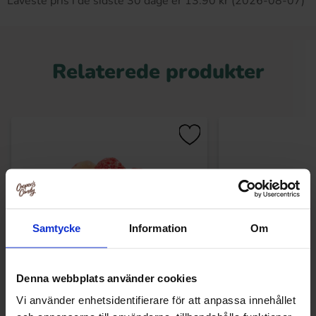
Laveste pris i de sidste 30 dage er 13.90 kr (2026-08-07)
Relaterede produkter
Samtycke
Information
Om
Denna webbplats använder cookies
Grahns Bärry Jordgubb-Vanilj 100g
Mormors Löst
Vi använder enhetsidentifierare för att anpassa innehållet