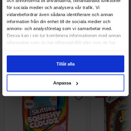
och annonserna till användarna, tillhandahålla funktioner
13.90 kr
13.90
för sociala medier och analysera vår trafik. Vi
vidarebefordrar även sådana identifierare och annan
Køb
Kø
information från din enhet till de sociala medier och
annons- och analysföretag som vi samarbetar med.
Dessa kan i sin tur kombinera informationen med annan
information som du har tillhandahållit eller som de har
samlat in när du har använt deras tjänster.
Tillåt alla
Andre kunne lide
Anpassa
-21%