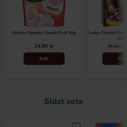
Skittles Squishy Cloudz Fruit 94g
Lucky Charms Cornf
300
24.90 kr
99.90 kr
Køb
Kø
Sidst sete