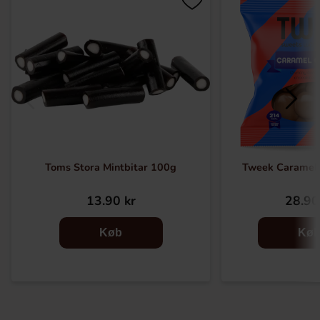
Toms Stora Mintbitar 100g
Tweek Caramel
13.90 kr
28.90
Køb
Kø