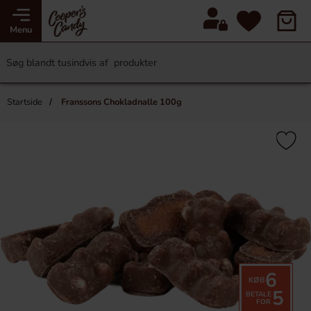
Menu
Startside
Franssons Chokladnalle 100g
6
KØB
5
BETALE
FOR