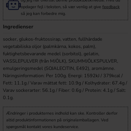
og jeg har oversat denne produktbeskrivelse. Hvis du
opdager fejl i teksten, så vær venlig at give
feedback
så jeg kan forbedre mig.
Ingredienser
socker, glukos-fruktossirap, vatten, fullhärdade
vegetabiliska oljor (palmkärna, kokos, palm),
fuktighetsbevarande medel (sorbitol), gelatin,
VASSLEPULVER (från MJÖLK), SKUMMJÖLKSPULVER,
emulgeringsmedel (SOJALECITIN, E492), aromämne.
Näringsinformation: Per 100g. Energi: 1592kJ / 379kcal /
Fett: 11.1g / Varav mättat fett: 10.9g / Kolhydrater: 67.4g /
Varav sockerarter: 56.1g / Fiber: 0.6g / Protein: 4.1g / Salt:
0.1g.
Ændringer i produkternes indhold kan ske. Kontroller derfor
altid produktinformationen på originalemballagen. Ved
spørgsmål kontakt vores kundeservice.