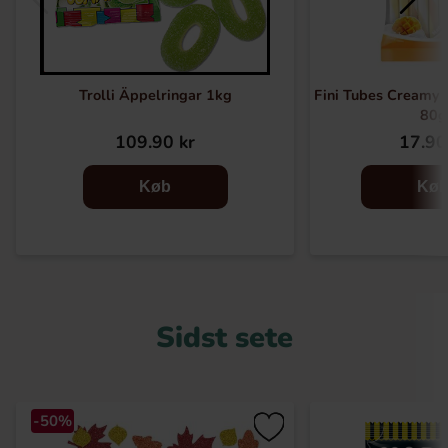
Trolli Äppelringar 1kg
Fini Tubes Creamy
80g
109.90 kr
17.90
Køb
Kø
Sidst sete
-50%