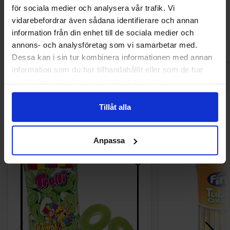
13.90 kr
13.90
för sociala medier och analysera vår trafik. Vi
vidarebefordrar även sådana identifierare och annan
Køb
Kø
information från din enhet till de sociala medier och
annons- och analysföretag som vi samarbetar med.
Dessa kan i sin tur kombinera informationen med annan
information som du har tillhandahållit eller som de har
samlat in när du har använt deras tjänster.
Andre kunne lide
Tillåt alla
Anpassa