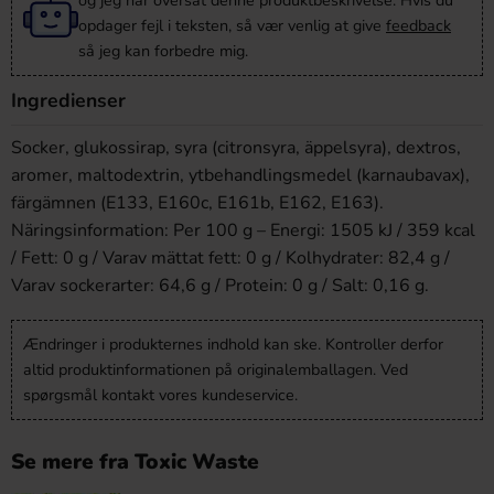
og jeg har oversat denne produktbeskrivelse. Hvis du
opdager fejl i teksten, så vær venlig at give
feedback
så jeg kan forbedre mig.
Ingredienser
Socker, glukossirap, syra (citronsyra, äppelsyra), dextros,
aromer, maltodextrin, ytbehandlingsmedel (karnaubavax),
färgämnen (E133, E160c, E161b, E162, E163).
Näringsinformation:
Per 100 g – Energi: 1505 kJ / 359 kcal
/ Fett: 0 g / Varav mättat fett: 0 g / Kolhydrater: 82,4 g /
Varav sockerarter: 64,6 g / Protein: 0 g / Salt: 0,16 g.
Ændringer i produkternes indhold kan ske. Kontroller derfor
altid produktinformationen på originalemballagen. Ved
spørgsmål kontakt vores kundeservice.
Se mere fra Toxic Waste