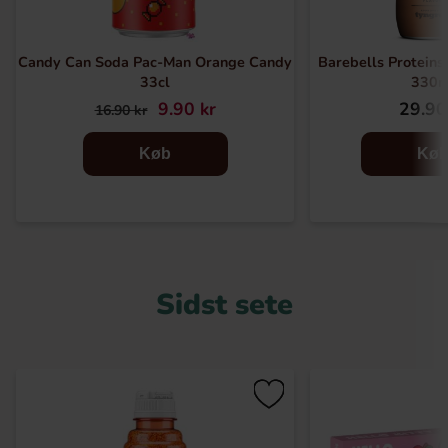
Candy Can Soda Pac-Man Orange Candy
Barebells Proteins
33cl
330m
9.90 kr
29.90
16.90 kr
Køb
Kø
Sidst sete