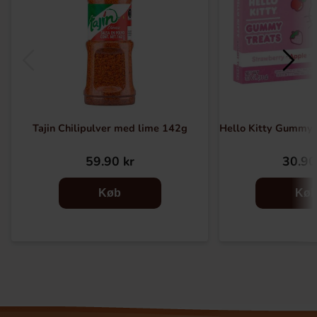
Tajin Chilipulver med lime 142g
Hello Kitty Gummy T
59.90 kr
30.90
Køb
Kø