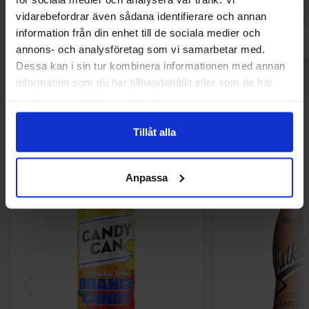
Køb
Kø
vidarebefordrar även sådana identifierare och annan
information från din enhet till de sociala medier och
annons- och analysföretag som vi samarbetar med.
Dessa kan i sin tur kombinera informationen med annan
information som du har tillhandahållit eller som de har
samlat in när du har använt deras tjänster.
Andre kunne lide
Tillåt alla
Anpassa
-41%