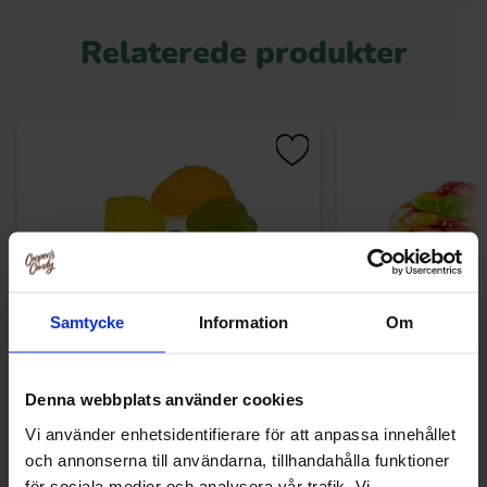
Relaterede produkter
Samtycke
Information
Om
Denna webbplats använder cookies
Frisia Fruit Sugarfree 1.5kg
Red Band Frukt
Vi använder enhetsidentifierare för att anpassa innehållet
209.90 kr
159.90
och annonserna till användarna, tillhandahålla funktioner
för sociala medier och analysera vår trafik. Vi