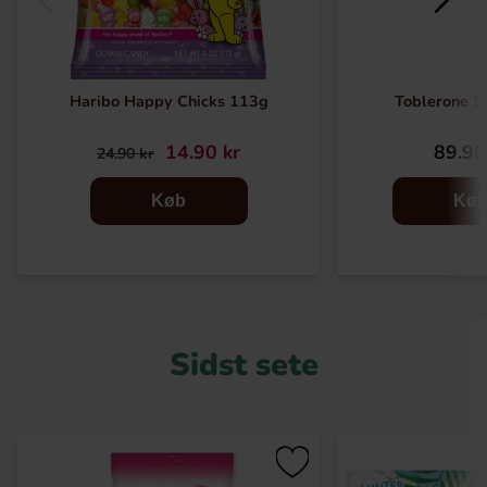
Haribo Happy Chicks 113g
Toblerone S
14.90 kr
89.90
24.90 kr
Køb
Kø
Sidst sete