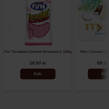
Fini Tornadoes Smooth Strawberry 160g
Merci Coconut Co
26.90 kr
69.90
Køb
Kø