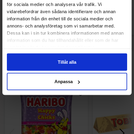
24.90 kr
24.90
för sociala medier och analysera vår trafik. Vi
vidarebefordrar även sådana identifierare och annan
Køb
Kø
information från din enhet till de sociala medier och
annons- och analysföretag som vi samarbetar med.
Dessa kan i sin tur kombinera informationen med annan
information som du har tillhandahållit eller som de har
samlat in när du har använt deras tjänster.
Andre kunne lide
Tillåt alla
Anpassa
-40%