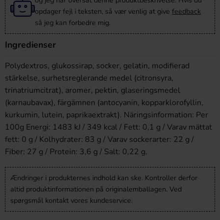
og jeg har oversat denne produktbeskrivelse. Hvis du
opdager fejl i teksten, så vær venlig at give
feedback
så jeg kan forbedre mig.
Ingredienser
Polydextros, glukossirap, socker, gelatin, modifierad
stärkelse, surhetsreglerande medel (citronsyra,
trinatriumcitrat), aromer, pektin, glaseringsmedel
(karnaubavax), färgämnen (antocyanin, kopparklorofyllin,
kurkumin, lutein, paprikaextrakt). Näringsinformation: Per
100g Energi: 1483 kJ / 349 kcal / Fett: 0,1 g / Varav mättat
fett: 0 g / Kolhydrater: 83 g / Varav sockerarter: 22 g /
Fiber: 27 g / Protein: 3,6 g / Salt: 0,22 g.
Ændringer i produkternes indhold kan ske. Kontroller derfor
altid produktinformationen på originalemballagen. Ved
spørgsmål kontakt vores kundeservice.