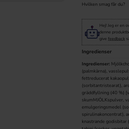
Hvilken smag får du?
Hej! Jeg er en 
denne produktbes
give
feedback
så
Ingredienser
Ingredienser:
Mjölkchok
(palmkärna), vasslep
fettreducerat kakaopul
(sorbitantristearat), 
gräddfyllning (40 %) [v
skumMJÖLKspulver, va
emulgeringsmedel (solr
spirulinakoncentrat), a
knastrande godisbitar
tahini [socker, vegetab