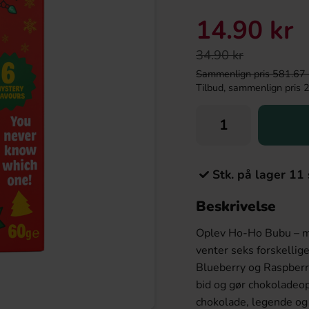
14.90 kr
34.90 kr
Sammenlign pris 581.67 kr/
Tilbud, sammenlign pris 24
Stk. på lager 11 
Beskrivelse
Oplev Ho-Ho Bubu – m
venter seks forskellig
Blueberry og Raspberry
bid og gør chokoladeop
chokolade, legende og 