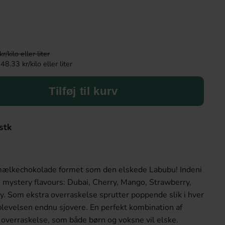
kilo eller liter
8.33 kr/kilo eller liter
Tilføj til kurv
stk
ælkechokolade formet som den elskede Labubu! Indeni
e mystery flavours: Dubai, Cherry, Mango, Strawberry,
. Som ekstra overraskelse sprutter poppende slik i hver
levelsen endnu sjovere. En perfekt kombination af
overraskelse, som både børn og voksne vil elske.