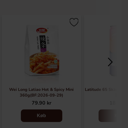
Wei Long Latiao Hot & Spicy Mini
Latitude 65 Skärgårde
360g(BF:2026-09-29)
33cl
79.90 kr
18.90 k
Køb
Køb