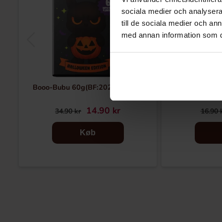
sociala medier och analysera 
till de sociala medier och a
med annan information som du 
Booo-Bubu 60g(BF:2026-09-08)
Cadbury Caramel
14.90 kr
34.90 kr
16.90 
Køb