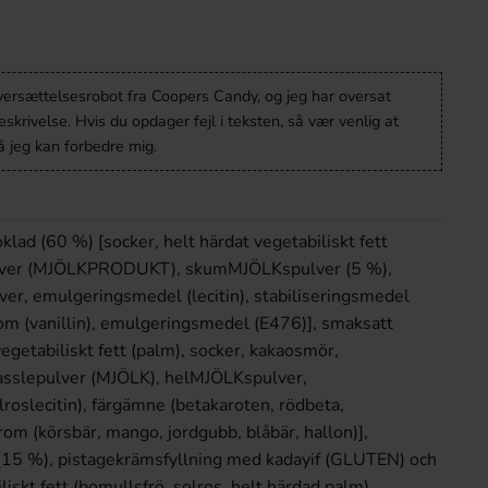
oversættelsesrobot fra Coopers Candy, og jeg har oversat
krivelse. Hvis du opdager fejl i teksten, så vær venlig at
 jeg kan forbedre mig.
lad (60 %) [socker, helt härdat vegetabiliskt fett
ulver (MJÖLKPRODUKT), skumMJÖLKspulver (5 %),
ver, emulgeringsmedel (lecitin), stabiliseringsmedel
arom (vanillin), emulgeringsmedel (E476)], smaksatt
egetabiliskt fett (palm), socker, kakaosmör,
sslepulver (MJÖLK), helMJÖLKspulver,
oslecitin), färgämne (betakaroten, rödbeta,
rom (körsbär, mango, jordgubb, blåbär, hallon)],
 (15 %), pistagekrämsfyllning med kadayif (GLUTEN) och
iliskt fett (bomullsfrö, solros, helt härdad palm),