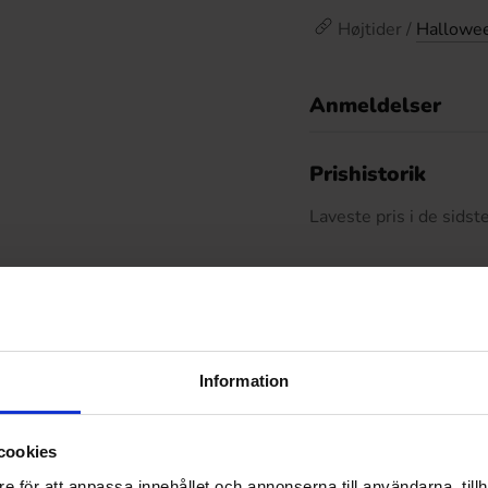
Højtider /
Hallowee
Anmeldelser
D
Prishistorik
Laveste pris i de sids
Relaterede produkter
Information
-10%
cookies
e för att anpassa innehållet och annonserna till användarna, tillh