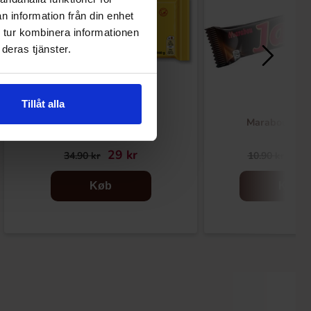
n information från din enhet
 tur kombinera informationen
deras tjänster.
Tillåt alla
Marabou Oreo 160g
Marabou Jap
29 kr
6.9
34.90 kr
10.90 kr
Køb
Køb