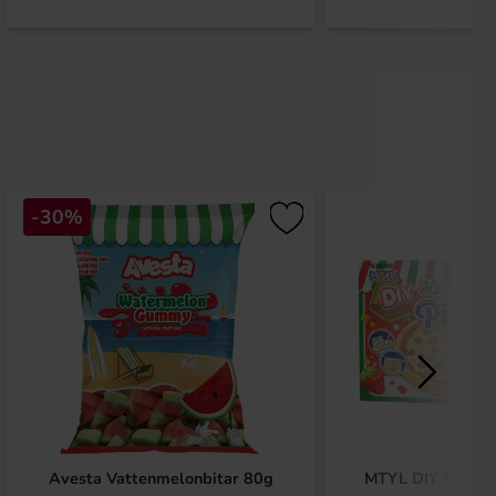
-30%
Avesta Vattenmelonbitar 80g
MTYL DIY Godisp