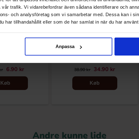
vår trafik. Vi vidarebefordrar även sådana identifierare och anna
nnons- och analysföretag som vi samarbetar med. Dessa kan i sin
har tillhandahållit eller som de har samlat in när du har använt 
Anpassa
 Egg 40g(BF:2026-07-
Marabou Chokoladebar Jordbær 160g
31)
6.90 kr
34.90 kr
kr
38.90 kr
Køb
Køb
Andre kunne lide