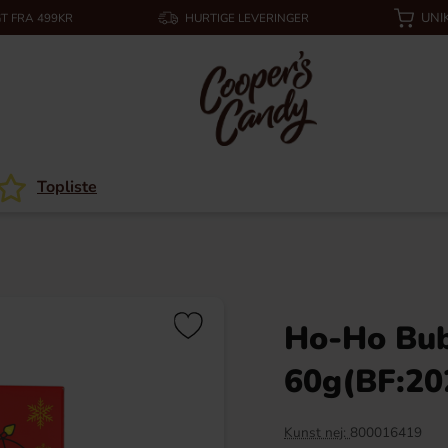
UNI
T FRA 499KR
HURTIGE LEVERINGER
Topliste
Ho-Ho Bub
60g(BF:20
Kunst nej:
800016419