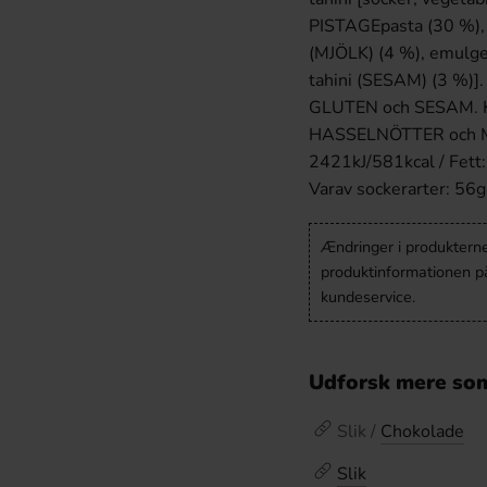
PISTAGEpasta (30 %),
(MJÖLK) (4 %), emulger
tahini (SESAM) (3 %)]
GLUTEN och SESAM. K
HASSELNÖTTER och MAN
2421kJ/581kcal / Fett: 
Varav sockerarter: 56g 
Ændringer i produkternes
produktinformationen p
kundeservice.
Udforsk mere som
Slik /
Chokolade
Slik