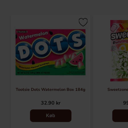
Tootsie Dots Watermelon Box 184g
Sweetzone
32.90 kr
99
Køb