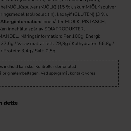
 helMJÖLKspulver (MJÖLK) (15 %), skumMJÖLKspulver
ingsmedel (solroslecitin), kadayif (GLUTEN) (3 %),
.
Allergiinformation:
Innehåller MJÖLK, PISTASCH,
an innehålla spår av SOJAPRODUKTER,
DEL. Näringsinformation: Per 100g. Energi:
37,6g / Varav mättat fett: 29,8g / Kolhydrater: 56,8g /
/ Protein: 3,4g / Salt: 0,8g.
 indhold kan ske. Kontroller derfor altid
å originalemballagen. Ved spørgsmål kontakt vores
 dette