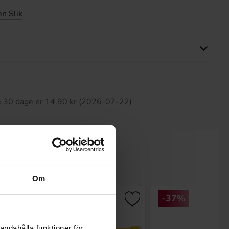
n Slik
ette produkt har ingen anmeldelser
te 30 dage er 14.90 kr (2026-07-22)
Om
-17%
-37%
andahålla funktioner för