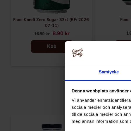
Faxe Kondi Zero Sugar 33cl (BF: 2026-
Faxe 
07-11)
8.90 kr
16
16.90 kr
Køb
Samtycke
Denna webbplats använder 
Vi använder enhetsidentifierar
sociala medier och analysera 
till de sociala medier och a
med annan information som du 