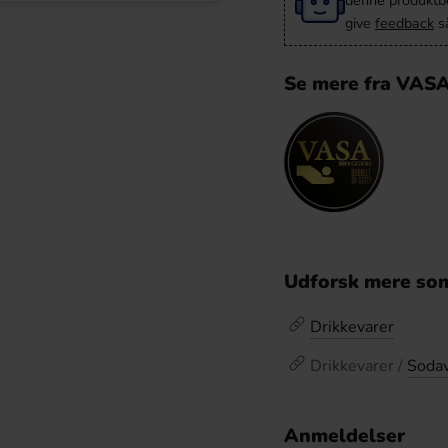
denne produktbes
give
feedback
så
Se mere fra VASA
Udforsk mere som
Drikkevarer
Drikkevarer /
Soda
Anmeldelser