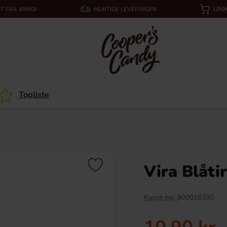
UNI
T FRA 499KR
HURTIGE LEVERINGER
Topliste
Vira Blåti
Kunst nej:
800016330