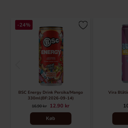
-24%
BSC Energy Drink Persika/Mango
Vira Blåti
330ml(BF:2026-09-14)
12.90 kr
10
16.90 kr
Køb