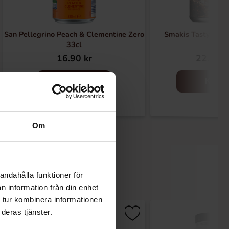
San Pellegrino Peach & Clementine Zero
Smakis Tasty Cola
33cl
16.90 kr
22.90 k
Køb
Køb
Om
andahålla funktioner för
n information från din enhet
 tur kombinera informationen
deras tjänster.