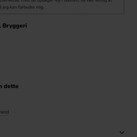
krivelse. Hvis du opdager fejl i teksten, så vær venlig at
 jeg kan forbedre mig.
 Bryggeri
 dette
vand