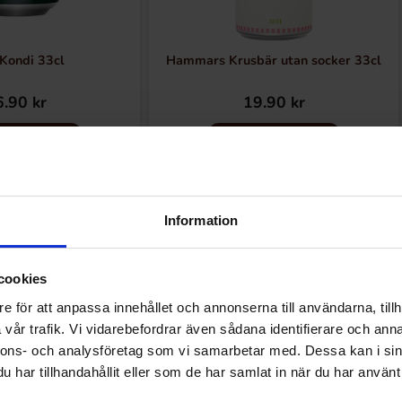
Kondi 33cl
Hammars Krusbär utan socker 33cl
.90 kr
19.90 kr
Køb
Køb
Information
cookies
Andre kunne lide
e för att anpassa innehållet och annonserna till användarna, tillh
vår trafik. Vi vidarebefordrar även sådana identifierare och anna
nnons- och analysföretag som vi samarbetar med. Dessa kan i sin
har tillhandahållit eller som de har samlat in när du har använt 