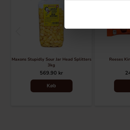
Maxons Stupidly Sour Jar Head Splitters
Reeses Kin
3kg
569.90 kr
24
Køb