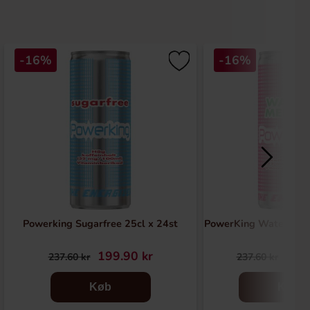
-16%
-16%
Powerking Sugarfree 25cl x 24st
PowerKing Watermelon
199.90 kr
199
237.60 kr
237.60 kr
Køb
Køb