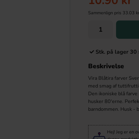
10.90 kr
Sammenlign pris 33.03 kr/k
Stk. på lager 30 
Beskrivelse
Vira Blåtira farver Sve
med smag af tuttifrutt
Den ikoniske blå farve 
husker 80'erne. Perfekt 
barndommen. Husk - bl
Hej! Jeg er en 