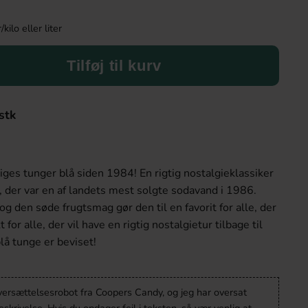
ilo eller liter
Tilføj til kurv
stk
riges tunger blå siden 1984! En rigtig nostalgieklassiker
i, der var en af landets mest solgte sodavand i 1986.
og den søde frugtsmag gør den til en favorit for alle, der
for alle, der vil have en rigtig nostalgietur tilbage til
å tunge er beviset!
oversættelsesrobot fra Coopers Candy, og jeg har oversat