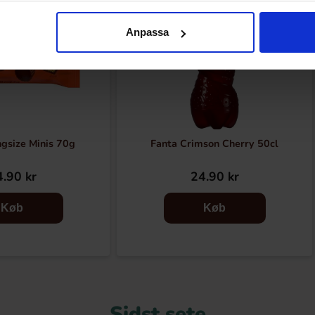
Anpassa
gsize Minis 70g
Fanta Crimson Cherry 50cl
.90 kr
24.90 kr
Køb
Køb
Sidst sete