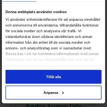
Denna webbplats använder cookies
Vi använder enhetsidentifierare för att anpassa innehållet
och annonserna till användarna, tillhandahålla funktioner
för sociala medier och analysera vår trafik. Vi
vidarebefordrar även sådana identifierare och annan
information från din enhet till de sociala medier och
Felko Mega Gummies Pickle 120g
Laffy Taffy Ban
annons- och analysföretag som vi samarbetar med.
Dessa kan i sin tur kombinera informationen med annan
32.90 kr
22.90
information som du har tillhandahållit eller som de har
samlat in när du har använt deras tjänster.
Køb
Kø
Tillåt alla
Anpassa
Andre kunne lide