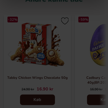
-32%
-59%
Tabby Chicken Wings Chocolate 50g
Cadbury Car
40g(BF:202
16.90 kr
6
24.90 kr
16.90 kr
Køb
Kø