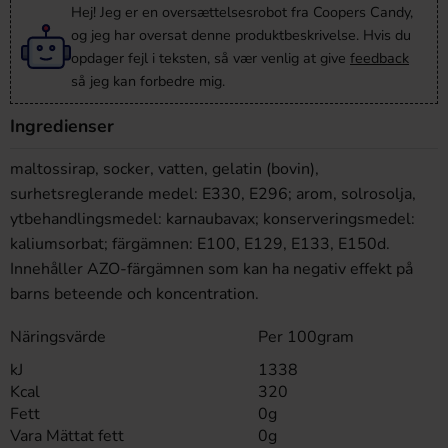
Hej! Jeg er en oversættelsesrobot fra Coopers Candy,
og jeg har oversat denne produktbeskrivelse. Hvis du
opdager fejl i teksten, så vær venlig at give
feedback
så jeg kan forbedre mig.
Ingredienser
maltossirap, socker, vatten, gelatin (bovin),
surhetsreglerande medel: E330, E296; arom, solrosolja,
ytbehandlingsmedel: karnaubavax; konserveringsmedel:
kaliumsorbat; färgämnen: E100, E129, E133, E150d.
Innehåller AZO-färgämnen som kan ha negativ effekt på
barns beteende och koncentration.
Näringsvärde
Per 100gram
kJ
1338
Kcal
320
Fett
0g
Vara Mättat fett
0g