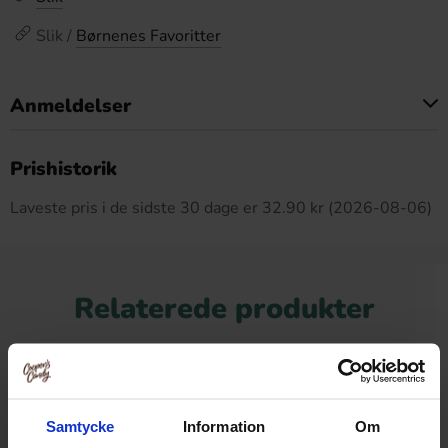
Slik /
Børnenes Favoritter
Anmeldelser
Dette produkt har ingen anmeldelser
Prishistorik
Laveste pris i de sidste 30 dage er 32.90 kr (2026-08-06)
Relaterede produkter
Samtycke
Information
Om