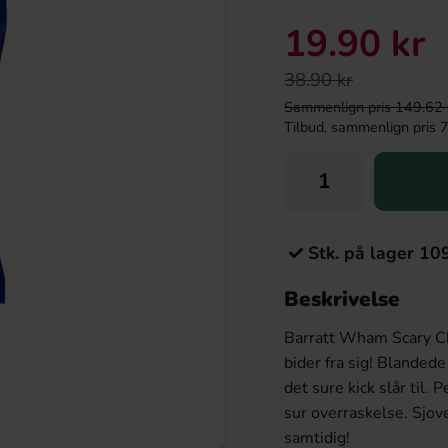
19.90 kr
38.90 kr
Sammenlign pris 149.62 kr/
Tilbud, sammenlign pris 76
Stk. på lager 10
Beskrivelse
Barratt Wham Scary Che
bider fra sig! Blanded
det sure kick slår til. 
sur overraskelse. Sjove
samtidig!