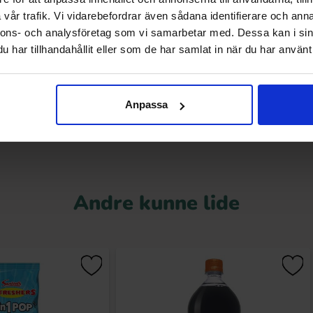
vår trafik. Vi vidarebefordrar även sådana identifierare och anna
hies Drumchick 120g
Barratt Blackjack Chews 175g
nnons- och analysföretag som vi samarbetar med. Dessa kan i sin
har tillhandahållit eller som de har samlat in när du har använt 
.90 kr
29.90 kr
Køb
Køb
Anpassa
Andre kunne lide