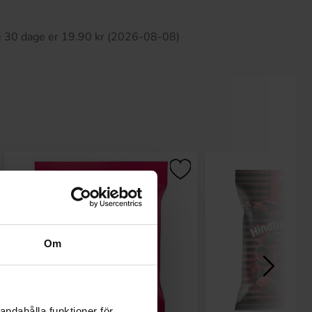
ette produkt har ingen anmeldelser
te 30 dage er 19.90 kr (2026-08-08)
Om
andahålla funktioner för