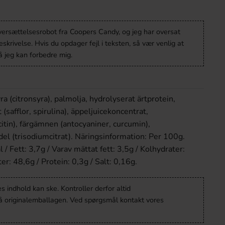
oversættelsesrobot fra Coopers Candy, og jeg har oversat
krivelse. Hvis du opdager fejl i teksten, så vær venlig at
 jeg kan forbedre mig.
ra (citronsyra), palmolja, hydrolyserat ärtprotein,
(safflor, spirulina), äppeljuicekoncentrat,
tin), färgämnen (antocyaniner, curcumin),
l (trisodiumcitrat). Näringsinformation: Per 100g.
/ Fett: 3,7g / Varav mättat fett: 3,5g / Kolhydrater:
er: 48,6g / Protein: 0,3g / Salt: 0,16g.
 indhold kan ske. Kontroller derfor altid
å originalemballagen. Ved spørgsmål kontakt vores