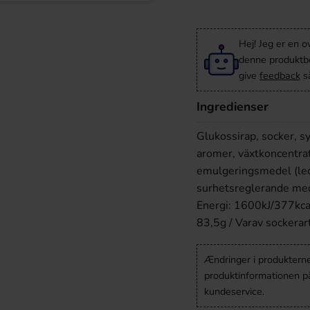
Hej! Jeg er en 
denne produktbes
give
feedback
så
Ingredienser
Glukossirap, socker, sy
aromer, växtkoncentrat 
emulgeringsmedel (leci
surhetsreglerande mede
Energi: 1600kJ/377kcal 
83,5g / Varav sockerart
Ændringer i produkternes
produktinformationen p
kundeservice.