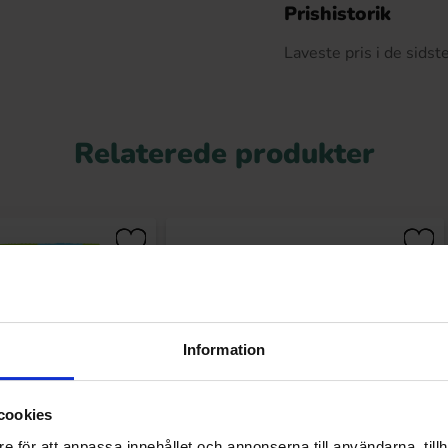
D
Prishistorik
Laveste pris i de sids
Relaterede produkter
Information
cookies
e för att anpassa innehållet och annonserna till användarna, tillh