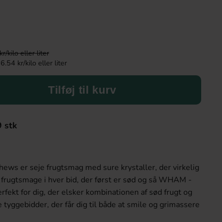
kilo eller liter
.54 kr/kilo eller liter
Tilføj til kurv
9 stk
ws er seje frugtsmag med sure krystaller, der virkelig
e frugtsmage i hver bid, der først er sød og så WHAM -
Perfekt for dig, der elsker kombinationen af sød frugt og
 tyggebidder, der får dig til både at smile og grimassere