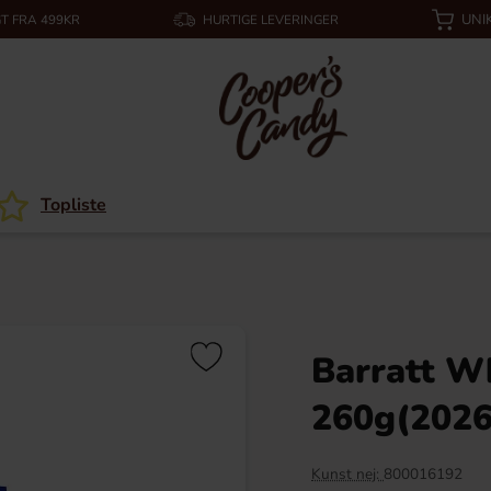
UNI
T FRA 499KR
HURTIGE LEVERINGER
Topliste
Barratt W
260g(2026
Kunst nej:
800016192