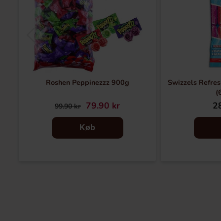
Roshen Peppinezzz 900g
Swizzels Refres
(
79.90 kr
28
99.90 kr
Køb