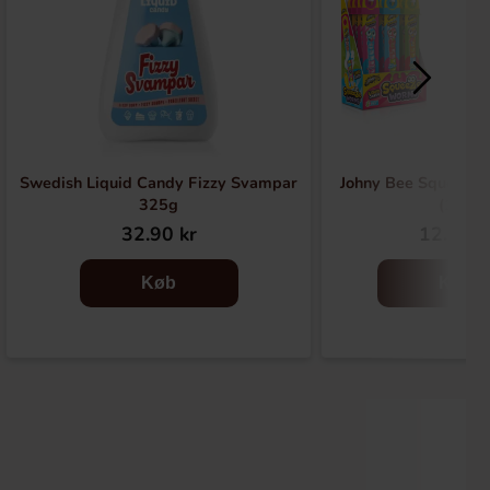
Swedish Liquid Candy Fizzy Svampar
Johny Bee Squeeze
325g
(1st)
32.90 kr
12.90 k
Køb
Køb