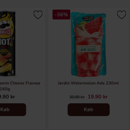
-36%
lamin Cheese Flavour
Jardin Watermelon Ade 230ml
160g
.90 kr
19.90 kr
30.90 kr
Køb
Køb