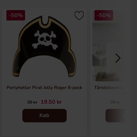
-50%
-50%
Partyhattar Pirat Jolly Roger 8-pack
Tårtdekoration Merr
Guld
19.50 kr
39.50
39 kr
79 kr
Køb
Køb