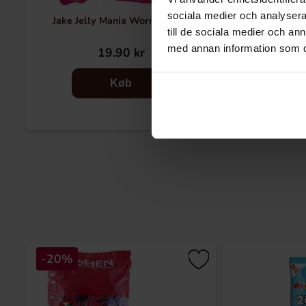
sociala medier och analysera 
Jake Jelly Mania Worms 100g
Swizzels Squas
till de sociala medier och a
med annan information som du 
19.90 kr
29
Køb
-20%