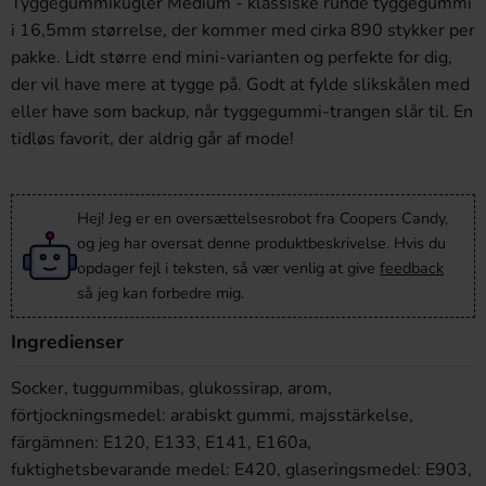
Tyggegummikugler Medium - klassiske runde tyggegummi
i 16,5mm størrelse, der kommer med cirka 890 stykker per
pakke. Lidt større end mini-varianten og perfekte for dig,
der vil have mere at tygge på. Godt at fylde slikskålen med
eller have som backup, når tyggegummi-trangen slår til. En
tidløs favorit, der aldrig går af mode!
Hej! Jeg er en oversættelsesrobot fra Coopers Candy,
og jeg har oversat denne produktbeskrivelse. Hvis du
opdager fejl i teksten, så vær venlig at give
feedback
så jeg kan forbedre mig.
Ingredienser
Socker, tuggummibas, glukossirap, arom,
förtjockningsmedel: arabiskt gummi, majsstärkelse,
färgämnen: E120, E133, E141, E160a,
fuktighetsbevarande medel: E420, glaseringsmedel: E903,