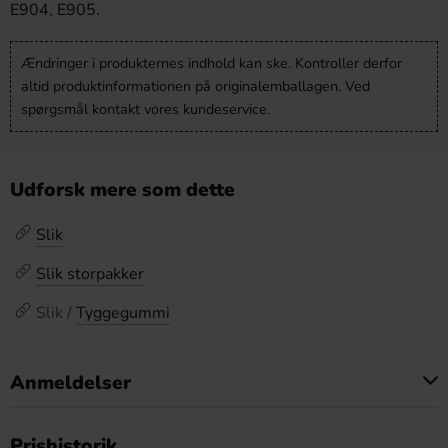
E904, E905.
Ændringer i produkternes indhold kan ske. Kontroller derfor
altid produktinformationen på originalemballagen. Ved
spørgsmål kontakt vores kundeservice.
Udforsk mere som dette
Slik
Slik storpakker
Slik /
Tyggegummi
Anmeldelser
Dette produkt har ingen anmeldelser
Prishistorik