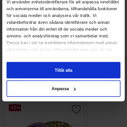
Vi använder enhetsidentifierare för att anpassa innehållet
och annonserna till användarna, tillhandahålla funktioner
Park Lane Mini Peach Rings 2kg
Trolli Pingummi 1
för sociala medier och analysera vår trafik. Vi
(BF:2026-10-17)
15)
vidarebefordrar även sådana identifierare och annan
179.90 kr
149.90
information från din enhet till de sociala medier och
annons- och analysföretag som vi samarbetar med.
Køb
Kø
Dessa kan i sin tur kombinera informationen med annan
information som du har tillhandahållit eller som de har
samlat in när du har använt deras tjänster.
Tillåt alla
Andre kunne lide
Anpassa
-50%