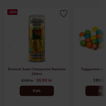
-26%
Brainrot Soda Chimpanzini Bananini
Tuggummikulor
250ml
16.90 kr
199.90
22.90 kr
Køb
Kø