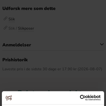
Udforsk mere som dette
Slik
Slik /
Slikposer
Anmeldelser
Dette produkt har ingen anmeldelser
Prishistorik
Laveste pris i de sidste 30 dage er 17.90 kr (2026-08-07)
Relaterede produkter