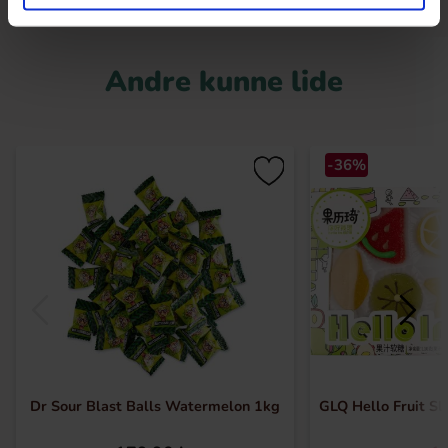
Andre kunne lide
-36%
Dr Sour Blast Balls Watermelon 1kg
GLQ Hello Fruit Sl