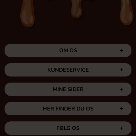
OM OS
KUNDESERVICE
MINE SIDER
HER FINDER DU OS
FØLG OS