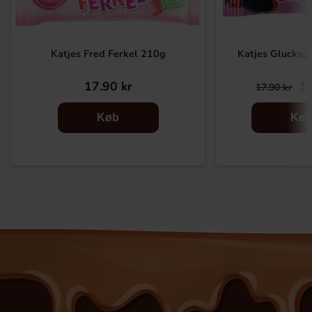
Katjes Fred Ferkel 210g
Katjes Glucksg
17.90 kr
14
17.90 kr
Køb
Kø