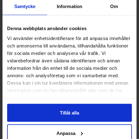
Samtycke
Information
Om
-18%
Denna webbplats använder cookies
Vi använder enhetsidentifierare för att anpassa innehållet
och annonserna till användarna, tillhandahålla funktioner
för sociala medier och analysera vår trafik. Vi
vidarebefordrar även sådana identifierare och annan
information från din enhet till de sociala medier och
annons- och analysföretag som vi samarbetar med.
Dessa kan i sin tur kombinera informationen med annan
Malaco Gott & Blandat Juicy Giants
Swizzels Scrumpti
170g
information som du har tillhandahållit eller som de har
59.90 kr
22.90
samlat in när du har använt deras tjänster.
72.90 kr
Køb
Kø
Tillåt alla
Anpassa