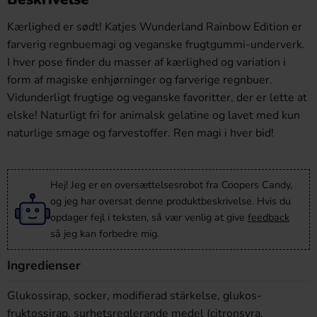
Kærlighed er sødt! Katjes Wunderland Rainbow Edition er
farverig regnbuemagi og veganske frugtgummi-underverk.
I hver pose finder du masser af kærlighed og variation i
form af magiske enhjørninger og farverige regnbuer.
Vidunderligt frugtige og veganske favoritter, der er lette at
elske! Naturligt fri for animalsk gelatine og lavet med kun
naturlige smage og farvestoffer. Ren magi i hver bid!
Hej! Jeg er en oversættelsesrobot fra Coopers Candy,
og jeg har oversat denne produktbeskrivelse. Hvis du
opdager fejl i teksten, så vær venlig at give
feedback
så jeg kan forbedre mig.
Ingredienser
Glukossirap, socker, modifierad stärkelse, glukos-
fruktossirap, surhetsreglerande medel (citronsyra,