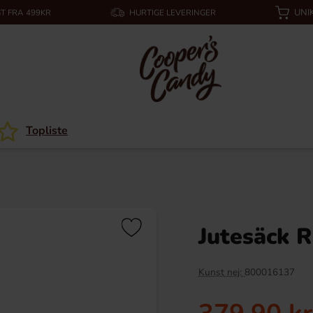
UNI
T FRA 499KR
HURTIGE LEVERINGER
Topliste
Jutesäck 
Kunst nej:
800016137