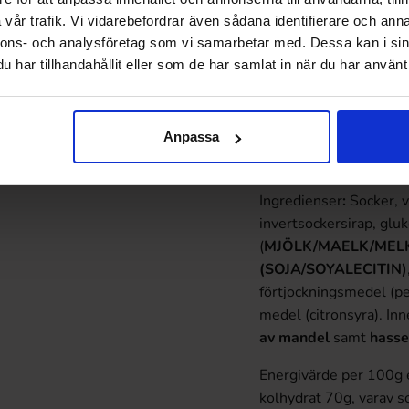
Sirap, (
MJÖL/HVEDME
vår trafik. Vi vidarebefordrar även sådana identifierare och anna
salmiak), lakrits, salt
nnons- och analysföretag som vi samarbetar med. Dessa kan i sin
spannmål (
GLUTEN
).
har tillhandahållit eller som de har samlat in när du har använt 
Energivärde per 100g e
kolhydrat 71g, varav s
Anpassa
Polly milk choko
Ingredienser
:
Socker, v
invertsockersirap, glu
(
MJÖLK/MAELK/MEL
(SOJA/SOYALECITIN
)
förtjockningsmedel (pe
medel (citronsyra). Inn
av
mandel
samt
hasse
Energivärde per 100g e
kolhydrat 70g, varav s