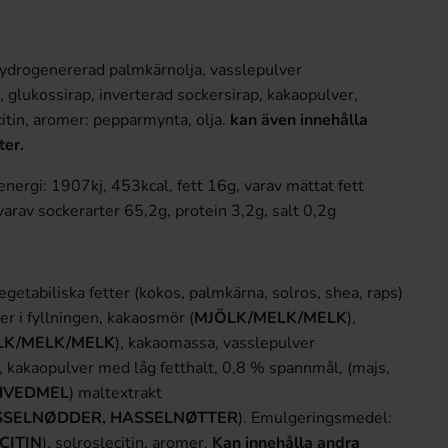
hydrogenererad palmkärnolja, vasslepulver
), glukossirap, inverterad sockersirap, kakaopulver,
tin, aromer: pepparmynta, olja.
kan även innehålla
ter.
nergi: 1907kj, 453kcal, fett 16g, varav mättat fett
varav sockerarter 65,2g, protein 3,2g, salt 0,2g
0g
egetabiliska fetter (kokos, palmkärna, solros, shea, raps)
er i fyllningen, kakaosmör (
MJÖLK/MELK/MELK
),
LK/MELK/MELK
), kakaomassa, vasslepulver
), kakaopulver med låg fetthalt, 0,8 % spannmål, (majs,
HVEDMEL
) maltextrakt
SSELNØDDER, HASSELNØTTER
). Emulgeringsmedel:
CITIN
), solroslecitin, aromer.
Kan innehålla andra