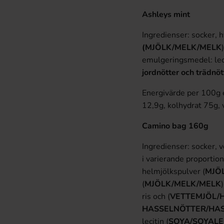
Ashleys mint
Ingredienser: socker, 
(MJÖLK/MELK/MELK
emulgeringsmedel: leci
jordnötter och trädnöt
Energivärde per 100g e
12,9g, kolhydrat 75g, 
Camino bag 16
Ingredienser: socker, v
i varierande proportion
helmjölkspulver (
MJÖ
(
MJÖLK/MELK/MELK
ris och (
VETTEMJÖL/
HASSELNÖTTER/HA
lecitin (
SOYA/SOYALE