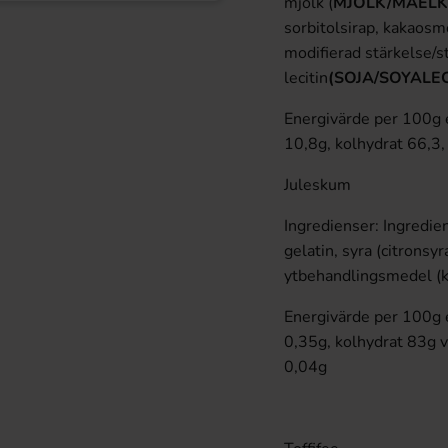
mjölk (
MJÖLK/MAELK
sorbitolsirap, kakaosm
modifierad stärkelse/
lecitin
(SOJA/SOYALEC
Energivärde per 100g e
10,8g, kolhydrat 66,3,
Juleskum
Ingredienser: Ingredien
gelatin, syra (citronsyr
ytbehandlingsmedel (k
Energivärde per 100g e
0,35g, kolhydrat 83g v
0,04g