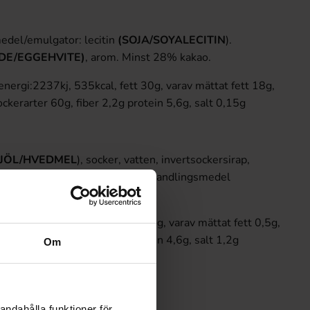
del/emulgator: lecitin
(SOJA/SOYALECITIN
).
DE/EGGEHVITE)
, arom. Minst 28% kakao.
nergi:2237kj, 535kcal, fett 30g, varav mättat fett 18g,
ckerarter 60g, fiber 2,2g protein 5,6g, salt 0,15g
JÖL/HVEDMEL
), socker, vatten, invertsockersirap,
eringsmedel (kaliumsorbat) ytbehandlingsmedel
x), arom
nergi:1300kj, 320kcal, fett 0,5g, varav mättat fett 0,5g,
ckerarter 50g, fiber 1,2g protein 4,6g, salt 1,2g
Om
andahålla funktioner för