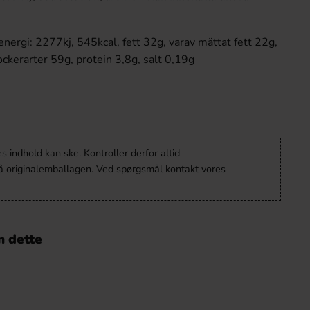
nergi: 2277kj, 545kcal, fett 32g, varav mättat fett 22g,
 sockerarter 59g, protein 3,8g, salt 0,19g
 indhold kan ske. Kontroller derfor altid
å originalemballagen. Ved spørgsmål kontakt vores
 dette