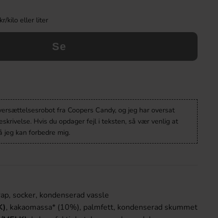
kilo eller liter
Se
oversættelsesrobot fra Coopers Candy, og jeg har oversat
krivelse. Hvis du opdager fejl i teksten, så vær venlig at
 jeg kan forbedre mig.
rap, socker, kondenserad vassle
K
)
, kakaomassa* (10%), palmfett, kondenserad skummet