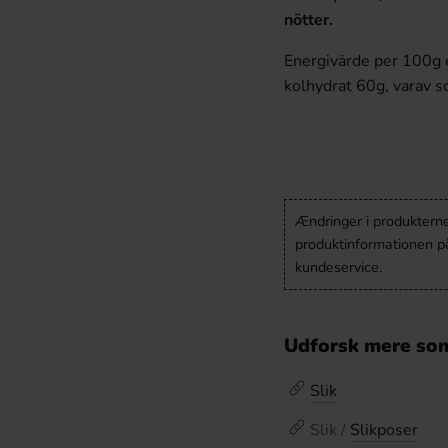
nötter.
Energivärde per 100g e
kolhydrat 60g, varav
Ændringer i produkternes
produktinformationen p
kundeservice.
Udforsk mere som
Slik
Slik /
Slikposer