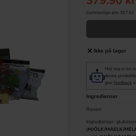
379.90 kr
Sammenlign pris 307.61 kr/
Ikke på lager
Hej! Jeg er en 
denne produktbes
give
feedback
så
Ingredienser
Riesen
Ingredienser: glukossi
(
MJÖLK/MAELK/MEL