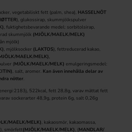
cker, vegetabiliskt fett (palm, shea),
HASSELNÖT
NØTTER
), glukossirap, skummjölkspulver
K)
, fuktighetsbevarande medel: sorbitolsirap,
erad skummjölk
(MJÖLK/MAELK/MELK)
ån mjölk)
K)
, mjölksocker
(LAKTOS
), fettreducerad kakao,
MJÖLK/MAELK/MELK)
,
ulver (
MJÖLK/MAELK/MELK)
emulgeringsmedel:
ITIN)
, salt, aromer.
Kan även innehålla delar av
ndra nötter
.
nergi:2183j, 522kcal, fett 28,8g, varav mättat fett
varav sockerarter 48,9g, protein 6g, salt 0,26g
ÖLK/MAELK/MELK)
, kakaosmör, kakaomassa,
, smörfett
(MJÖLK/MAELK/MELK)
, (
MANDLAR/