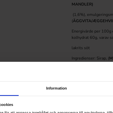
MANDLER)
(1,6%), emulgeringsme
(
ÄGGVITA/ÆGGEHVI
Energivärde per 100g e
kolhydrat 60g, varav so
lakrits söt
Ingredienser:
Sirap, (
M
lakrits, salt, konserv
(kokosolja, karnaubava
Energivärde per 100g e
kolhydrat 73g, varav so
Information
lakrits salt
cookies
Ingredienser
e för att anpassa innehållet och annonserna till användarna, tillh