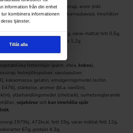
L)
, socker, vatten, invertsockersirap, arom (inkl.
n information från din enhet
, ytbehandlingsmedel (kokosolja, karnaubavax). Innehåller
 tur kombinera informationen
deras tjänster.
nergi:1300kj, 310kcal, fett 0,5g, varav mättat fett 0,5g,
ockerarter 49g, protein 4,4g, salt 1,2g
Tillåt alla
egetabiliska fetter/oljor (palm, shea,
kokos
),
kossirap, helmjölkspulve
r
, vasslepulver
K
), kakaomassa, gelatin, emulgeringsmedel lecitin
, E476), stärkelse, aromer (bl.a. vanillin),
ktin), ytbehandlingsmedel (shellack), surhetsreglerande
ehåller,
sojabönor
och
kan innehålla spår
lnöt
.
nergi:1979kj, 472kcal, fett 19g, varav mättat fett 12g,
ockerarter 67g, protein 4,3g,