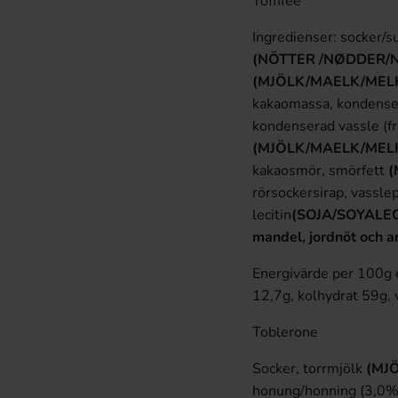
Toffifee
Ingredienser: socker/su
(NÖTTER /NØDDER/
(MJÖLK/MAELK/MEL
kakaomassa, kondens
kondenserad vassle (fr
(MJÖLK/MAELK/MEL
kakaosmör, smörfett
(
rörsockersirap, vasslep
lecitin
(SOJA/SOYALEC
mandel, jordnöt och a
Energivärde per 100g e
12,7g, kolhydrat 59g, 
Toblerone
Socker, torrmjölk
(MJ
honung/honning (3,0%)