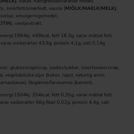
/MELK)
, kakao, fuktighetsbevarande medel:
ör, smörfett/smørfedt, vassle (
MJÖLK/MAELK/MELK)
,
stivelse, emulgeringsmedel;
ITIN
), vaniljextrakt.
nergi:1884kj, 449kcal, fett 18,3g, varav mättat fett
 varav sockerarter 43,9g, protein 4,1g, salt 0,14g
ser: glukossirap/sirup, socker/sukkar, invertsockersirap,
a), vegetabiliska oljor (kokos, raps), naturlig arom,
arnaubavax), färgämne/farveamne (karmin).
nergi:1504kj, 354kcal, fett 0,36g, varav mättat fett
arav sockerarter 66g fiber 0,02g, protein 4,4g, salt