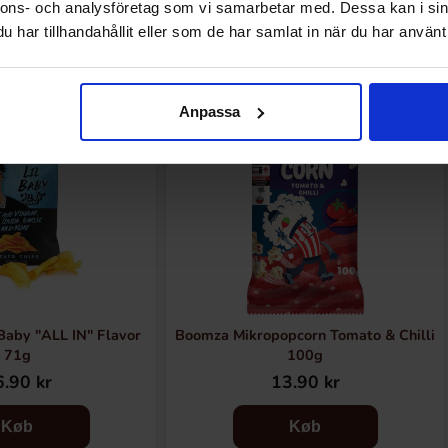
Andre kunne lide
nnons- och analysföretag som vi samarbetar med. Dessa kan i sin
har tillhandahållit eller som de har samlat in när du har använt 
Anpassa
Baby "ALL IN" Flavor
Boomza Mikropopcorn Tomato & Chilli
71g
100g
.90 kr
13.90 kr
Køb
Køb