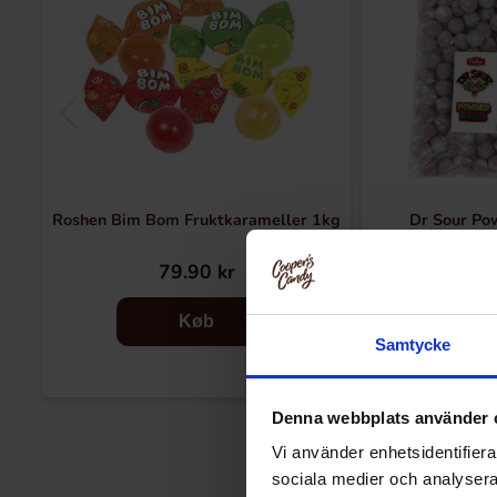
Roshen Bim Bom Fruktkarameller 1kg
Dr Sour Pow
Wate
79.90 kr
12
Køb
Samtycke
Denna webbplats använder 
Vi använder enhetsidentifierar
sociala medier och analysera 