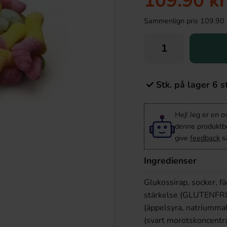
109.90 kr
Sammenlign pris 109.90 kr/
Stk. på lager 6 s
Hej! Jeg er en 
denne produktbes
give
feedback
så
Ingredienser
Glukossirap, socker, 
stärkelse (GLUTENFRI:
(äppelsyra, natriummal
(svart morotskoncentra