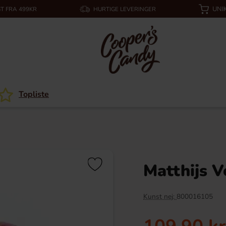
UNI
T FRA 499KR
HURTIGE LEVERINGER
Topliste
Matthijs 
Kunst nej:
800016105