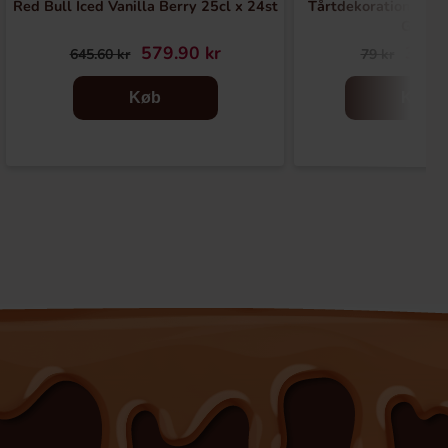
Red Bull Iced Vanilla Berry 25cl x 24st
Tårtdekoration Merr
Guld
579.90 kr
39.50
645.60 kr
79 kr
Køb
Køb