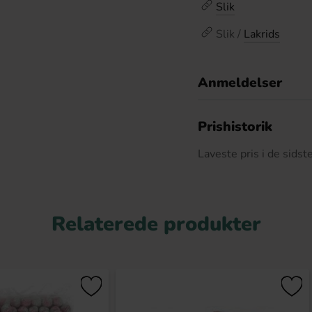
Slik
Slik /
Lakrids
Anmeldelser
D
Prishistorik
Laveste pris i de sids
Relaterede produkter