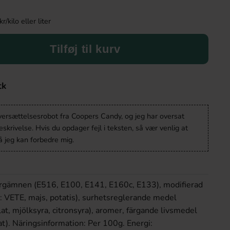
kilo eller liter
Tilføj til kurv
tk
oversættelsesrobot fra Coopers Candy, og jeg har oversat
krivelse. Hvis du opdager fejl i teksten, så vær venlig at
 jeg kan forbedre mig.
färgämnen (E516, E100, E141, E160c, E133), modifierad
 VETE, majs, potatis), surhetsreglerande medel
at, mjölksyra, citronsyra), aromer, färgande livsmedel
t).
Näringsinformation: Per 100g. Energi: