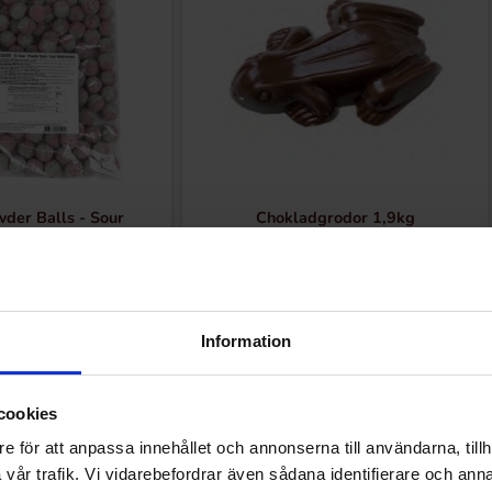
der Balls - Sour
Chokladgrodor 1,9kg
rmelon 1kg
9.90 kr
309.90 kr
Køb
Køb
Information
cookies
e för att anpassa innehållet och annonserna till användarna, tillh
vår trafik. Vi vidarebefordrar även sådana identifierare och anna