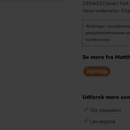
1393kJ/322kcal / Fett: 
Varav sockerarter: 51g 
Ændringer i produkternes
produktinformationen p
kundeservice.
Se mere fra Matth
Udforsk mere som
Slik storpakker
Løsvægtslik