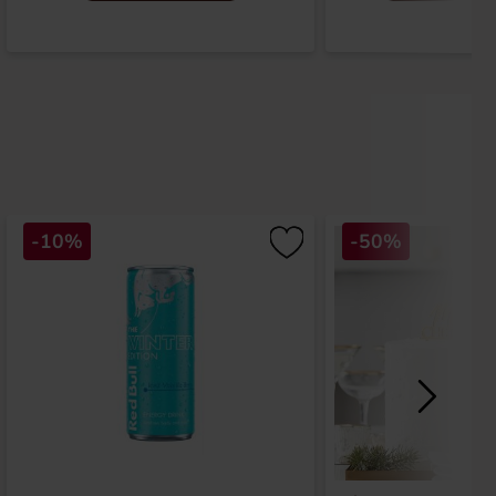
-10%
-50%