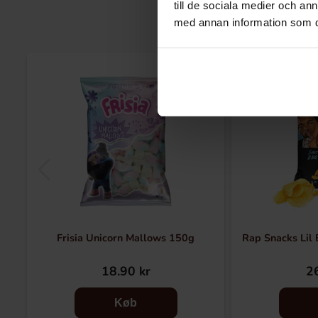
till de sociala medier och a
med annan information som du 
Frisia Unicorn Mallows 150g
Rap Snacks Lil 
18.90 kr
26
Køb