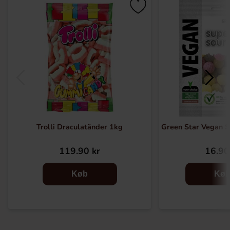
Trolli Draculatänder 1kg
Green Star Vegan S
119.90 kr
16.90
Køb
Kø