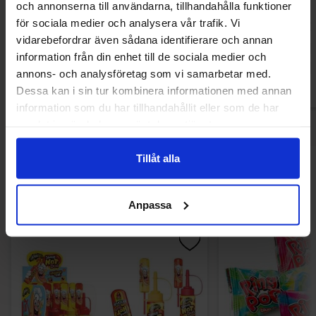
och annonserna till användarna, tillhandahålla funktioner
Cream 
för sociala medier och analysera vår trafik. Vi
36.90 kr
24.90
vidarebefordrar även sådana identifierare och annan
information från din enhet till de sociala medier och
Køb
Kø
annons- och analysföretag som vi samarbetar med.
Dessa kan i sin tur kombinera informationen med annan
information som du har tillhandahållit eller som de har
samlat in när du har använt deras tjänster.
Tillåt alla
Andre kunne lide
Anpassa