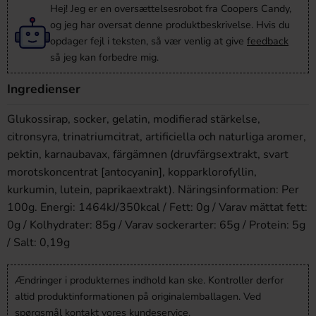
Hej! Jeg er en oversættelsesrobot fra Coopers Candy,
og jeg har oversat denne produktbeskrivelse. Hvis du
opdager fejl i teksten, så vær venlig at give
feedback
så jeg kan forbedre mig.
Ingredienser
Glukossirap, socker, gelatin, modifierad stärkelse,
citronsyra, trinatriumcitrat, artificiella och naturliga aromer,
pektin, karnaubavax, färgämnen (druvfärgs­extrakt, svart
morotskoncentrat [antocyanin], kopparklorofyllin,
kurkumin, lutein, paprikaextrakt). Näringsinformation: Per
100g. Energi: 1464kJ/350kcal / Fett: 0g / Varav mättat fett:
0g / Kolhydrater: 85g / Varav sockerarter: 65g / Protein: 5g
/ Salt: 0,19g
Ændringer i produkternes indhold kan ske. Kontroller derfor
altid produktinformationen på originalemballagen. Ved
spørgsmål kontakt vores kundeservice.