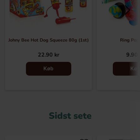
Johny Bee Hot Dog Squeeze 80g (1st)
Ring Pop 
22.90 kr
9.90 
Køb
Kø
Sidst sete