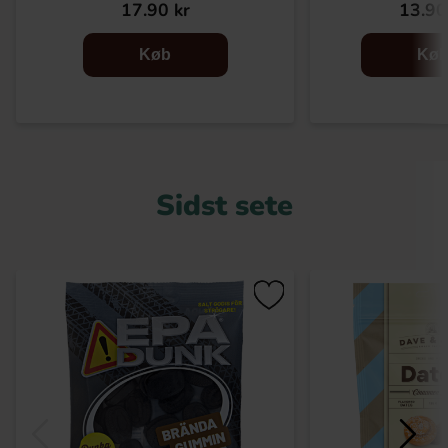
17.90 kr
13.90
Køb
Kø
Sidst sete