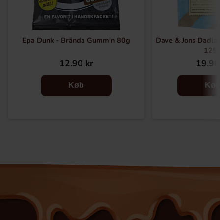
Epa Dunk - Brända Gummin 80g
Dave & Jons Dadla
125
12.90 kr
19.90
Køb
Kø