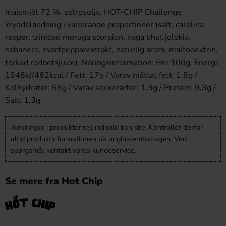
vejrtrækningsproblemer efter forbrug, søg lægehjælp.
majsmjöl 72 %, solrosolja, HOT-CHIP Challenge
Anbefalet portion er en halv chip. For at mildne varmen
kryddblandning i varierande proportioner (salt, carolina
anbefales mælk eller mejeriprodukter. Overvej grundigt
reaper, trinidad moruga scorpion, naga bhut jolokia,
om du virkelig kan håndtere et så højt niveau af styrke.
habanero, svartpepparextrakt, naturlig arom, maltodextrin,
torkad rödbetsjuice). Näringsinformation: Per 100g. Energi:
1946kJ/462kcal / Fett: 17g / Varav mättat fett: 1,8g /
Kolhydrater: 68g / Varav sockerarter: 1,3g / Protein: 9,3g /
Salt: 1,3g
Ændringer i produkternes indhold kan ske. Kontroller derfor
altid produktinformationen på originalemballagen. Ved
spørgsmål kontakt vores kundeservice.
Se mere fra Hot Chip