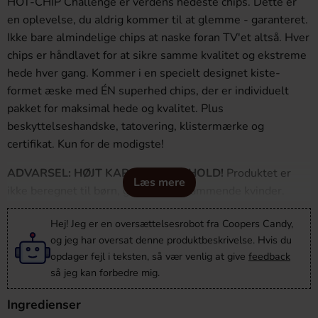
HOT-CHIP Challenge er verdens hedeste chips. Dette er
en oplevelse, du aldrig kommer til at glemme - garanteret.
Ikke bare almindelige chips at naske foran TV'et altså. Hver
chips er håndlavet for at sikre samme kvalitet og ekstreme
hede hver gang. Kommer i en specielt designet kiste-
formet æske med ÉN superhed chips, der er individuelt
pakket for maksimal hede og kvalitet. Plus
beskyttelseshandske, tatovering, klistermærke og
certifikat. Kun for de modigste!
ADVARSEL: HØJT KAPSAICININDHOLD!
Produktet er
Læs mere
ikke beregnet til børn, gravide eller ammende kvinder.
Opbevares utilgængeligt for børn. Undgå forbrug hvis du er
Hej! Jeg er en oversættelsesrobot fra Coopers Candy,
allergisk mod kapsaicin eller har helbredsproblemer (især
og jeg har oversat denne produktbeskrivelse. Hvis du
mave- og tarmproblemer, mavesår eller hjerte-kar-
opdager fejl i teksten, så vær venlig at give
feedback
sygdomme). Undgå at spise på fastende mave. Under
så jeg kan forbedre mig.
forbrug anbefales det kraftigt at bruge
beskyttelseshandsker som medfølger i emballagen og
Ingredienser
undgå kulsyreholdige drikkevarer. Ved langvarige