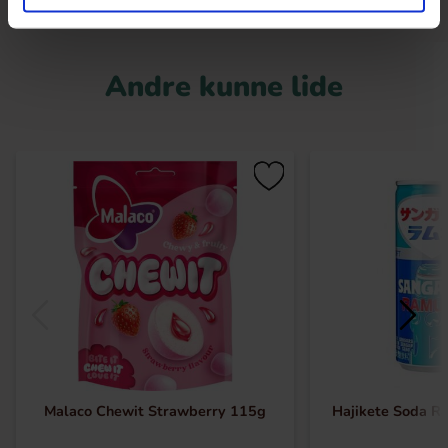
Andre kunne lide
Malaco Chewit Strawberry 115g
Hajikete Soda 