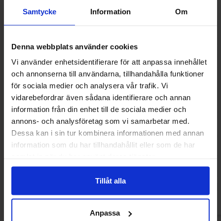
Samtycke
Information
Om
Denna webbplats använder cookies
Vi använder enhetsidentifierare för att anpassa innehållet
och annonserna till användarna, tillhandahålla funktioner
för sociala medier och analysera vår trafik. Vi
vidarebefordrar även sådana identifierare och annan
information från din enhet till de sociala medier och
annons- och analysföretag som vi samarbetar med.
Dessa kan i sin tur kombinera informationen med annan
Ö-Chips IPA - Lime, Creme fraiche,
Dr Fire Crisps Fla
Chipotle 50g
information som du har tillhandahållit eller som de har
samlat in när du har använt deras tjänster.
20.90 kr
28.90
Køb
Tillåt alla
Kø
Anpassa