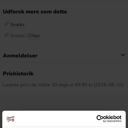
Udforsk mere som dette
Snacks
Snacks /
Chips
Anmeldelser
Dette produkt har ingen anmeldelser
Prishistorik
Laveste pris i de sidste 30 dage er 99.90 kr (2026-08-10)
Relaterede produkter