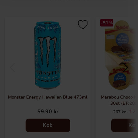
-51%
Monster Energy Hawaiian Blue 473ml
Marabou Choco M
30st (BF:20
59.90 kr
129
267 kr
Køb
Kø