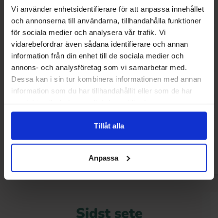
Vi använder enhetsidentifierare för att anpassa innehållet
och annonserna till användarna, tillhandahålla funktioner
för sociala medier och analysera vår trafik. Vi
vidarebefordrar även sådana identifierare och annan
information från din enhet till de sociala medier och
annons- och analysföretag som vi samarbetar med.
Dessa kan i sin tur kombinera informationen med annan
information som du har tillhandahållit eller som de har
M&Ms Honey Roasted Peanut 49g
Cadbury Car
samlat in när du har använt deras tjänster.
40g(BF:202
24.90 kr
6
16.90 kr
Tillåt alla
Køb
Kø
Anpassa
Sidst sete