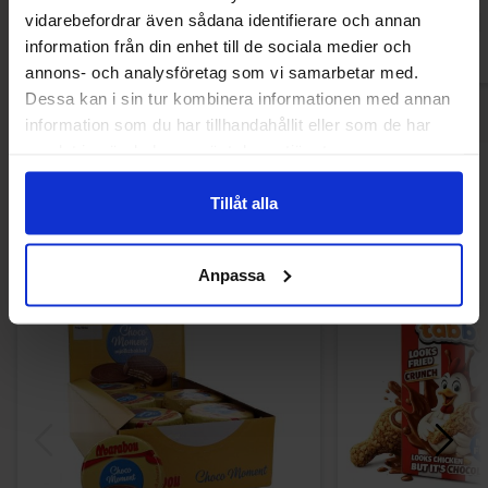
Køb
Kø
vidarebefordrar även sådana identifierare och annan
information från din enhet till de sociala medier och
annons- och analysföretag som vi samarbetar med.
Dessa kan i sin tur kombinera informationen med annan
information som du har tillhandahållit eller som de har
samlat in när du har använt deras tjänster.
Andre kunne lide
Tillåt alla
Anpassa
-51%
-32%