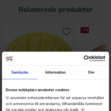
Relaterede produkter
-7%
Samtycke
Information
Om
Bubs Ovaler Banana 2.8kg
Ryfors Grädd
Denna webbplats använder cookies
Vi använder enhetsidentifierare för att anpassa innehållet
249.90 kr
26
289.90 kr
och annonserna till användarna, tillhandahålla funktioner
för sociala medier och analysera vår trafik. Vi