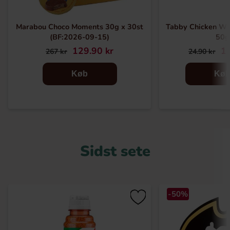
Marabou Choco Moments 30g x 30st
Tabby Chicken Wi
(BF:2026-09-15)
50g
129.90 kr
16
267 kr
24.90 kr
Køb
Kø
Sidst sete
-50%