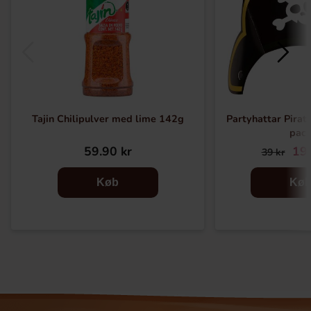
Tajin Chilipulver med lime 142g
Partyhattar Pirat 
pac
59.90 kr
19.
39 kr
Køb
Kø