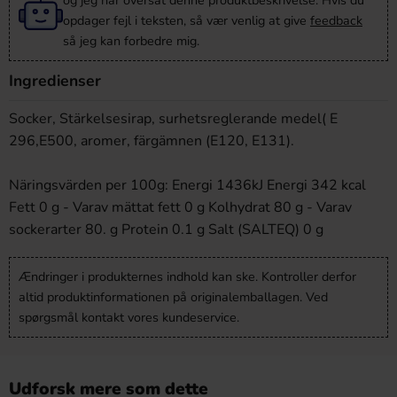
og jeg har oversat denne produktbeskrivelse. Hvis du
opdager fejl i teksten, så vær venlig at give
feedback
så jeg kan forbedre mig.
Ingredienser
Socker, Stärkelsesirap, surhetsreglerande medel( E
296,E500, aromer, färgämnen (E120, E131).
Näringsvärden per 100g: Energi 1436kJ Energi 342 kcal
Fett 0 g - Varav mättat fett 0 g Kolhydrat 80 g - Varav
sockerarter 80. g Protein 0.1 g Salt (SALTEQ) 0 g
Ændringer i produkternes indhold kan ske. Kontroller derfor
altid produktinformationen på originalemballagen. Ved
spørgsmål kontakt vores kundeservice.
Udforsk mere som dette