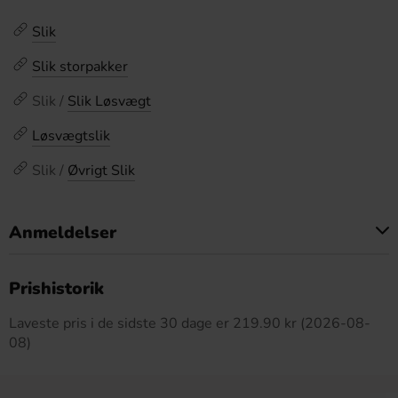
Slik
Slik storpakker
Slik /
Slik Løsvægt
Løsvægtslik
Slik /
Øvrigt Slik
Anmeldelser
Dette produkt har ingen anmeldelser
Prishistorik
Laveste pris i de sidste 30 dage er 219.90 kr (2026-08-
08)