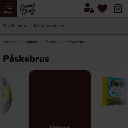
Menu
Startside
Højtider
Påskeslik
Påskebrus
Påskebrus
Påskebrus