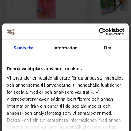
Funny Candy Smoothie Candy 20g
Funny Candy Swing
12.90 kr
19.90
Samtycke
Information
Om
Køb
Kø
Denna webbplats använder cookies
Vi använder enhetsidentifierare för att anpassa innehållet
och annonserna till användarna, tillhandahålla funktioner
för sociala medier och analysera vår trafik. Vi
vidarebefordrar även sådana identifierare och annan
Andre kunne lide
information från din enhet till de sociala medier och
annons- och analysföretag som vi samarbetar med.
Dessa kan i sin tur kombinera informationen med annan
information som du har tillhandahållit eller som de har