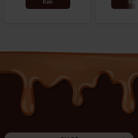
Køb
Kø