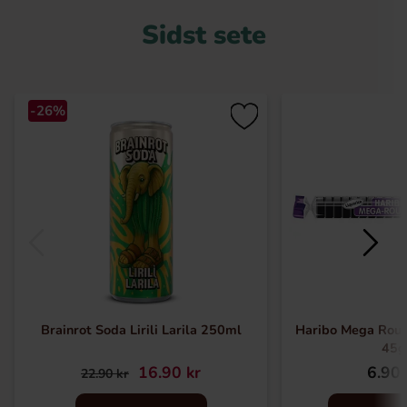
Sidst sete
-26%
Brainrot Soda Lirili Larila 250ml
Haribo Mega Roule
45g
16.90 kr
6.90 
22.90 kr