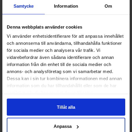
Samtycke
Information
Om
Andre kunne lide
Denna webbplats använder cookies
Vi använder enhetsidentifierare för att anpassa innehållet
och annonserna till användarna, tillhandahålla funktioner
-6%
för sociala medier och analysera vår trafik. Vi
vidarebefordrar även sådana identifierare och annan
information från din enhet till de sociala medier och
annons- och analysföretag som vi samarbetar med.
Dessa kan i sin tur kombinera informationen med annan
information som du har tillhandahållit eller som de har
samlat in när du har använt deras tjänster.
Tillåt alla
Nesquik Banana 300g
Reeses Nutra
Anpassa