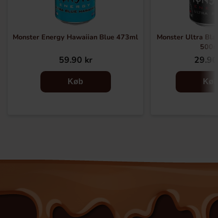
Monster Energy Hawaiian Blue 473ml
Monster Ultra Bla
500m
59.90 kr
29.90
Køb
Kø