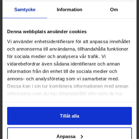
Samtycke
Information
Om
Denna webbplats använder cookies
Vi använder enhetsidentifierare för att anpassa innehållet
och annonserna till användarna, tillhandahålla funktioner
för sociala medier och analysera vår trafik. Vi
vidarebefordrar även sådana identifierare och annan
information från din enhet till de sociala medier och
annons- och analysföretag som vi samarbetar med.
Dessa kan i sin tur kombinera informationen med annan
OLW Dippmix Dill & Gräslök 24g x 5st
OLW Dippmix Vit
information som du har tillhandahållit eller som de har
samlat in när du har använt deras tjänster.
47 kr
47 k
Tillåt alla
Køb
Kø
Anpassa