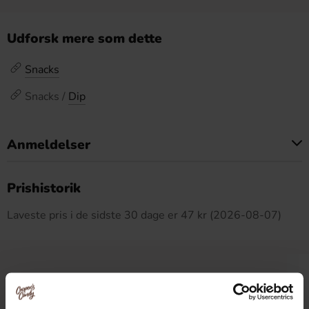
Udforsk mere som dette
Snacks
Snacks /
Dip
Anmeldelser
Dette produkt har ingen anmeldelser
Prishistorik
Laveste pris i de sidste 30 dage er 47 kr (2026-08-07)
Relaterede produkter