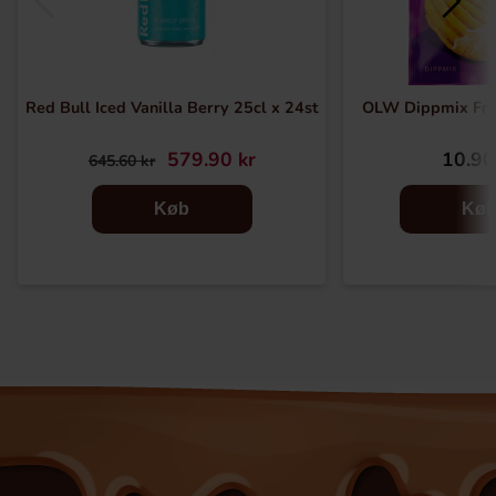
Red Bull Iced Vanilla Berry 25cl x 24st
OLW Dippmix Fre
579.90 kr
10.90
645.60 kr
Køb
Kø