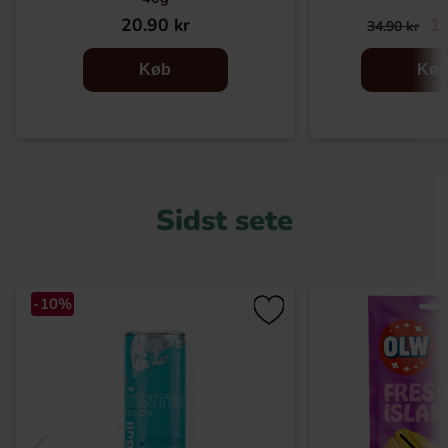
20.90 kr
14
34.90 kr
Køb
Kø
Sidst sete
-10%