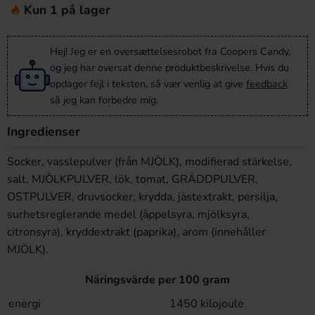
Kun 1 på lager
Hej! Jeg er en oversættelsesrobot fra Coopers Candy,
og jeg har oversat denne produktbeskrivelse. Hvis du
opdager fejl i teksten, så vær venlig at give
feedback
så jeg kan forbedre mig.
Ingredienser
Socker, vasslepulver (från MJÖLK), modifierad stärkelse,
salt, MJÖLKPULVER, lök, tomat, GRÄDDPULVER,
OSTPULVER, druvsocker, krydda, jästextrakt, persilja,
surhetsreglerande medel (äppelsyra, mjölksyra,
citronsyra), kryddextrakt (paprika), arom (innehåller
MJÖLK).
Näringsvärde per 100 gram
energi
1450 kilojoule