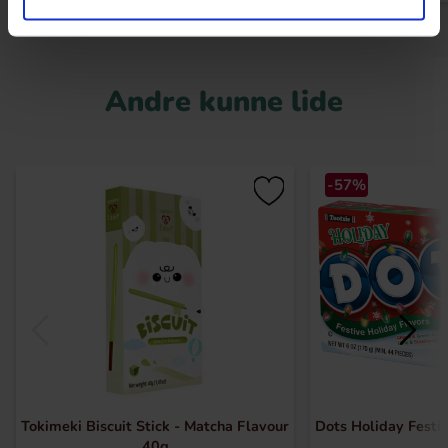
Andre kunne lide
-57%
Tokimeki Biscuit Stick - Matcha Flavour
Dots Holiday Festi
40g