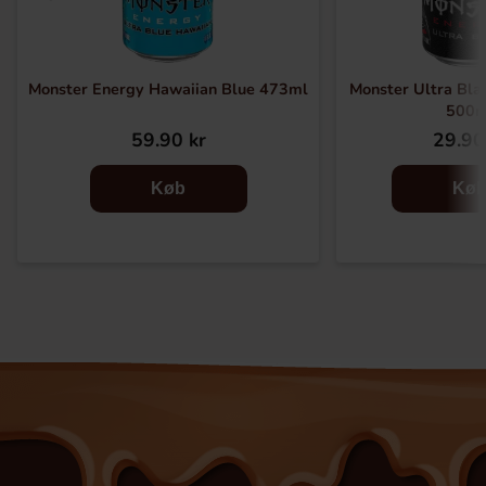
Monster Energy Hawaiian Blue 473ml
Monster Ultra Bla
500m
59.90 kr
29.90
Køb
Kø