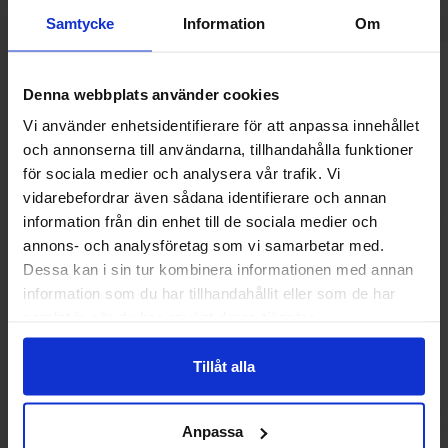
Samtycke
Information
Om
Andre kunne lide
Denna webbplats använder cookies
Vi använder enhetsidentifierare för att anpassa innehållet
och annonserna till användarna, tillhandahålla funktioner
-20%
för sociala medier och analysera vår trafik. Vi
vidarebefordrar även sådana identifierare och annan
information från din enhet till de sociala medier och
annons- och analysföretag som vi samarbetar med.
Dessa kan i sin tur kombinera informationen med annan
information som du har tillhandahållit eller som de har
samlat in när du har använt deras tjänster.
Tillåt alla
Bubs Dizzy Skalle 2,6kg
Bubs Hallonlakri
2.8k
Anpassa