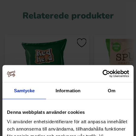
Relaterede produkter
Samtycke
Information
Om
Denna webbplats använder cookies
Redhead Chips Sourcream & Peppar
Spuds Craft Cook
150g
Cream & On
Vi använder enhetsidentifierare för att anpassa innehållet
26.90 kr
19.90
och annonserna till användarna, tillhandahålla funktioner