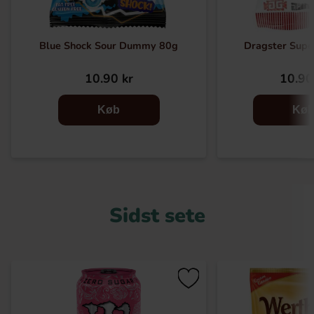
Blue Shock Sour Dummy 80g
Dragster Supe
10.90 kr
10.90
Køb
Kø
Sidst sete