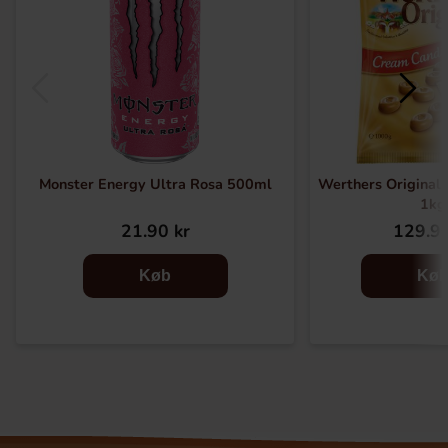
Monster Energy Ultra Rosa 500ml
Werthers Original
1kg
21.90 kr
129.90
Køb
Kø