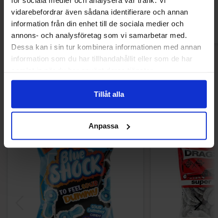
för sociala medier och analysera vår trafik. Vi
Køb
Kø
vidarebefordrar även sådana identifierare och annan
information från din enhet till de sociala medier och
annons- och analysföretag som vi samarbetar med.
Dessa kan i sin tur kombinera informationen med annan
information som du har tillhandahållit eller som de har
samlat in när du har använt deras tjänster.
Andre kunne lide
Tillåt alla
Anpassa
Ny!