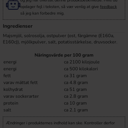
og jeg har oversat denne produktbeskrivelse. Hvis du
opdager fejl i teksten, så vær venlig at give
feedback
så jeg kan forbedre mig.
Ingredienser
Majsmjöl, solrosolja, ostpulver (ost, färgämne (E160a,
E160c)), mjölkpulver, salt, potatisstärkelse, druvsocker.
Näringsvärde per 100 gram
energi
ca 2100 kilojoule
energi
ca 500 kilokalori
fett
ca 31 gram
varav mättat fett
ca 4.8 gram
kolhydrat
ca 51 gram
varav sockerarter
ca 2.8 gram
protein
ca 10 gram
salt
ca 2.1 gram
Ændringer i produkternes indhold kan ske. Kontroller derfor