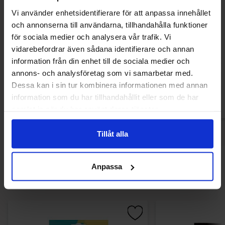
Vi använder enhetsidentifierare för att anpassa innehållet
och annonserna till användarna, tillhandahålla funktioner
Barebells Protein Bar - Salty Chocolate
Twix Kingsize 
för sociala medier och analysera vår trafik. Vi
55g
vidarebefordrar även sådana identifierare och annan
27.90 kr
12.90
information från din enhet till de sociala medier och
annons- och analysföretag som vi samarbetar med.
Køb
Kø
Dessa kan i sin tur kombinera informationen med annan
information som du har tillhandahållit eller som de har
samlat in när du har använt deras tjänster.
Tillåt alla
Andre kunne lide
Anpassa