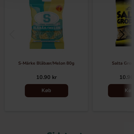
S-Märke Blåbær/Melon 80g
Salta Grod
10.90 kr
10.90
Køb
Kø