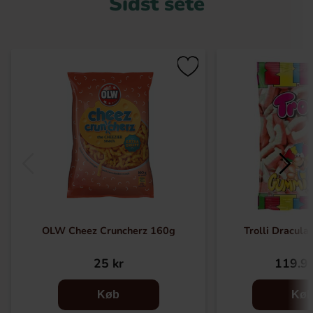
Sidst sete
OLW Cheez Cruncherz 160g
Trolli Dracula
25 kr
119.90
Køb
Kø