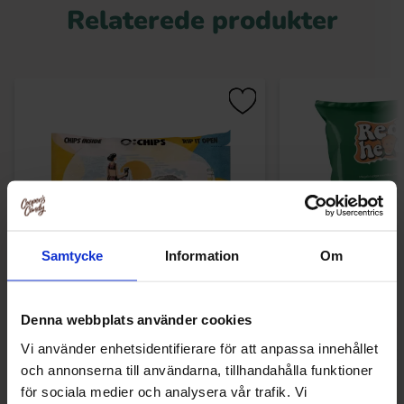
Relaterede produkter
Samtycke
Information
Om
Ö-Chips Pilsner - Karameliserad Lök
Redhead Chips Sou
Denna webbplats använder cookies
50g
150
Vi använder enhetsidentifierare för att anpassa innehållet
20.90 kr
26.90
och annonserna till användarna, tillhandahålla funktioner
för sociala medier och analysera vår trafik. Vi
Køb
Kø