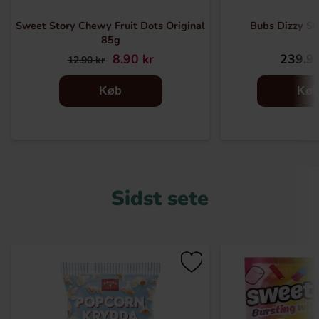
Sweet Story Chewy Fruit Dots Original
Bubs Dizzy Sk
85g
8.90 kr
239.90
12.90 kr
Køb
Kø
Sidst sete