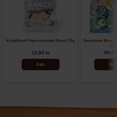
Kryddhuset Popcornkrydda Ranch 25g
Sweetzone Blue R
1kg
15.90 kr
99.90
Køb
Kø