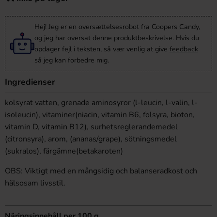
Hej! Jeg er en oversættelsesrobot fra Coopers Candy,
og jeg har oversat denne produktbeskrivelse. Hvis du
opdager fejl i teksten, så vær venlig at give
feedback
så jeg kan forbedre mig.
Ingredienser
kolsyrat vatten, grenade aminosyror (l-leucin, l-valin, l-
isoleucin), vitaminer(niacin, vitamin B6, folsyra, bioton,
vitamin D, vitamin B12), surhetsreglerandemedel
(citronsyra), arom, (ananas/grape), sötningsmedel
(sukralos), färgämne(betakaroten)
OBS: Viktigt med en mångsidig och balanseradkost och
hälsosam livsstil.
Näringsinnehåll per 100 g