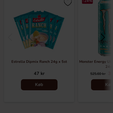
-24%
Estrella Dipmix Ranch 24g x 5st
Monster Energy Ultr
24s
47 kr
39
525.60 kr
Køb
Kø