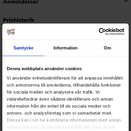
Anmeldelser
Dette produkt har ingen anmeldelser
Prishistorik
Laveste pris i de sidste 30 dage er 499.90 kr (2026-08-
08)
Samtycke
Information
Om
Relaterede produkter
Denna webbplats använder cookies
Vi använder enhetsidentifierare för att anpassa innehållet
och annonserna till användarna, tillhandahålla funktioner
-10%
-24%
för sociala medier och analysera vår trafik. Vi
vidarebefordrar även sådana identifierare och annan
information från din enhet till de sociala medier och
annons- och analysföretag som vi samarbetar med.
Dessa kan i sin tur kombinera informationen med annan
information som du har tillhandahållit eller som de har