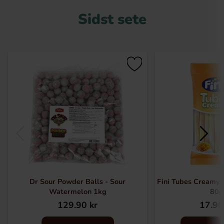
Sidst sete
Dr Sour Powder Balls - Sour
Fini Tubes Creamy
Watermelon 1kg
80g
129.90 kr
17.90