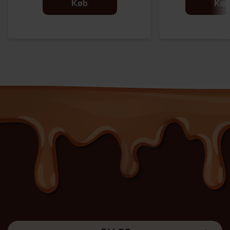
Køb
Kø