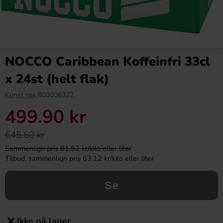
NOCCO Caribbean Koffeinfri 33cl
x 24st (helt flak)
Kunst nej:
800006322
499.90 kr
645.60 kr
Sammenlign pris 81.52 kr/kilo eller liter
Tilbud, sammenlign pris 63.12 kr/kilo eller liter
Se
Ikke på lager