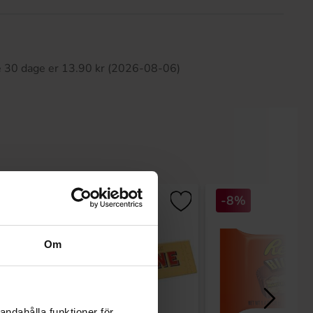
ette produkt har ingen anmeldelser
te 30 dage er 13.90 kr (2026-08-06)
-8%
Om
andahålla funktioner för