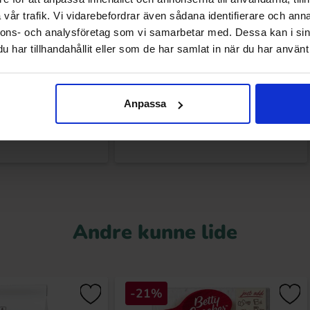
vår trafik. Vi vidarebefordrar även sådana identifierare och anna
nnons- och analysföretag som vi samarbetar med. Dessa kan i sin
har tillhandahållit eller som de har samlat in när du har använt 
lk Oreo Bites Bag 85g
Marabou Chokoladebar Mælkechokolade
160g
.90 kr
32.90 kr
Anpassa
Køb
Køb
Andre kunne lide
-21%