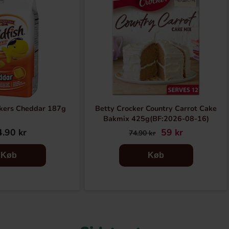
ckers Cheddar 187g
Betty Crocker Country Carrot Cake
Bakmix 425g(BF:2026-08-16)
.90 kr
59 kr
74.90 kr
Køb
Køb