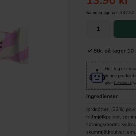
13.90 kr
Sammenlign pris 347.50 kr/
Stk. på lager 10 
Hej! Jeg er en 
denne produktbes
give
feedback
så
Ingredienser
Jordnötter, (32%) poly
full
mjölk
pulver, sötni
sötningsmedel: xylitol,
skum
mjölk
pulver, emu