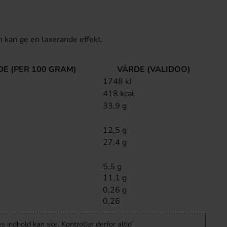
 kan ge en laxerande effekt.
E (PER 100 GRAM)
VÄRDE (VALIDOO)
1748 kJ
418 kcal
33,9 g
12,5 g
27,4 g
5,5 g
11,1 g
0,26 g
0,26
 indhold kan ske. Kontroller derfor altid