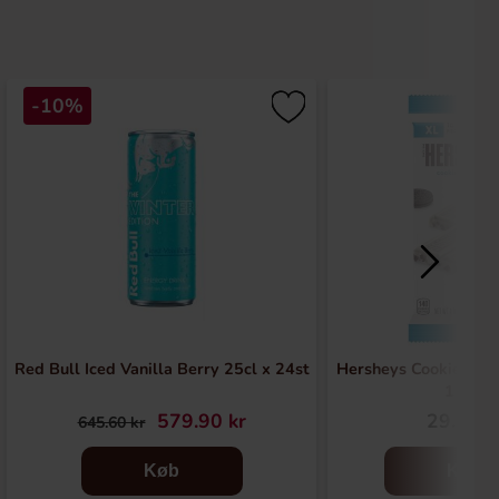
-10%
Red Bull Iced Vanilla Berry 25cl x 24st
Hersheys Cookies n 
113g
579.90 kr
29.90 k
645.60 kr
Køb
Køb