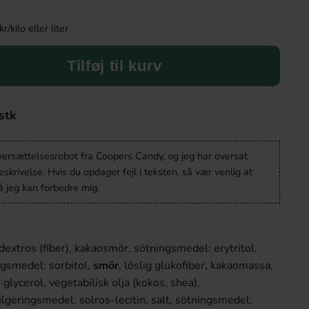
kilo eller liter
Tilføj til kurv
stk
oversættelsesrobot fra Coopers Candy, og jeg har oversat
krivelse. Hvis du opdager fejl i teksten, så vær venlig at
 jeg kan forbedre mig.
dextros (fiber), kakaosmör, sötningsmedel: erytritol,
ngsmedel: sorbitol,
smör
, löslig glukofiber, kakaomassa,
 glycerol, vegetabilisk olja (kokos, shea),
lgeringsmedel: solros-lecitin, salt, sötningsmedel: