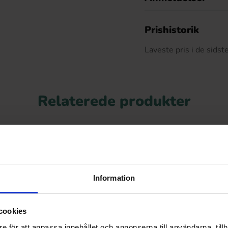
D
Prishistorik
Laveste pris i de sids
Relaterede produkter
Information
cookies
e för att anpassa innehållet och annonserna till användarna, tillh