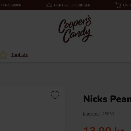
UNI
T FRA 499KR
HURTIGE LEVERINGER
Topliste
Nicks Pea
Kunst nej:
25850