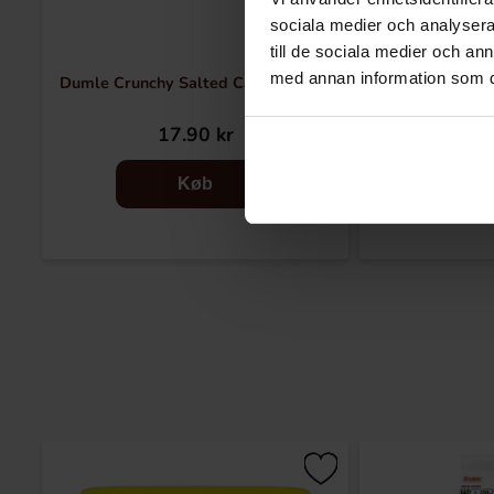
sociala medier och analysera 
till de sociala medier och a
med annan information som du 
Dumle Crunchy Salted Caramel 55g
Cadbury Dairy Mi
17.90 kr
30
Køb