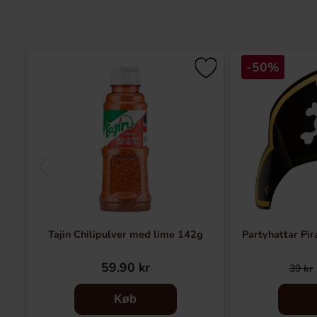
-50%
Tajin Chilipulver med lime 142g
Partyhattar Pir
59.90 kr
39 kr
Køb