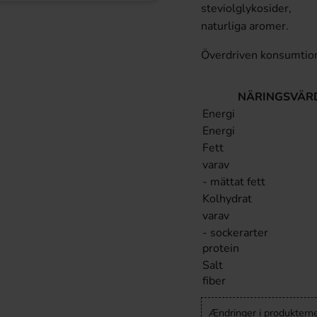
steviolglykosider,
naturliga aromer.
Överdriven konsumtion
NÄRINGSVÄRD
Energi
Energi
Fett
varav
- mättat fett
Kolhydrat
varav
- sockerarter
protein
Salt
fiber
Ændringer i produkternes