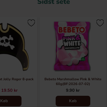
Sidst sete
at Jolly Roger 8-pack
Bebeto Marshmallow Pink & White
60g(BF:2026-07-02)
19.50 kr
9.90 kr
Køb
Køb