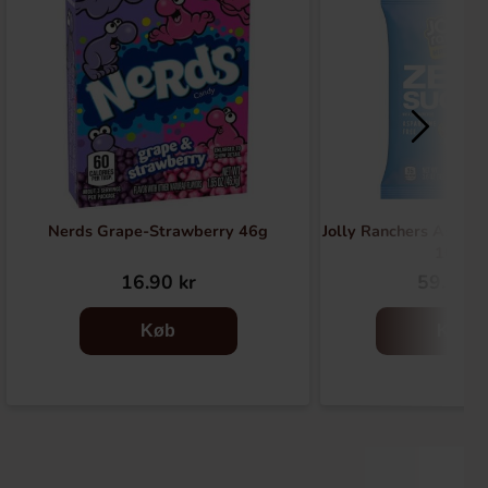
Nerds Grape-Strawberry 46g
Jolly Ranchers Assort
102g
16.90 kr
59.90 k
Køb
Køb