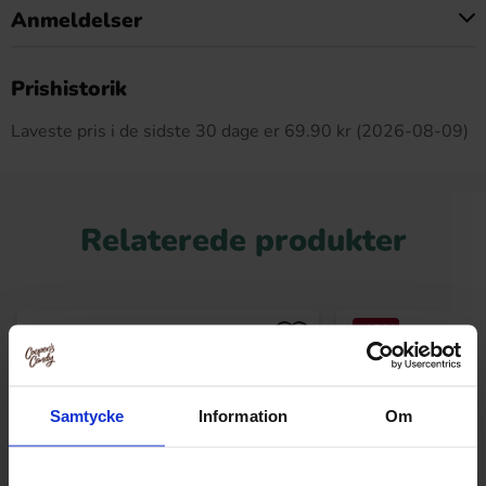
Anmeldelser
Dette produkt har ingen anmeldelser
Prishistorik
Laveste pris i de sidste 30 dage er 69.90 kr (2026-08-09)
Relaterede produkter
-48%
Samtycke
Information
Om