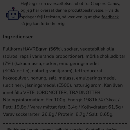
Hej! Jeg er en oversættelsesrobot fra Coopers Candy,
og jeg har oversat denne produktbeskrivelse. Hvis du
opdager fejl i teksten, så vær venlig at give
feedback
så jeg kan forbedre mig.
Ingredienser
FullkornsHAVREgryn (56%), socker, vegetabilisk olja
(solros, raps i varierande proportioner), mörka chokladbitar
(7%) (kakaomassa, socker, emulgeringsmedel
(SOJAlecitin), naturlig vaniljarom), fettreducerat
kakaopulver, honung, salt, melass, emulgeringsmedel
(lecitiner), jäsningsmedel (E500), naturlig arom. Kan även
innehålla VETE, JORDNÖTTER, TRÄDNÖTTER.
Näringsinformation: Per 100g. Energi: 1981kJ/473kcal /
Fett: 19,8g / Varav mättat fett: 3,4g / Kolhydrater: 61,5g /
Varav sockerarter: 26,8g / Protein: 8,7g / Salt: 0,65g.
Ændringer i produkternes indhold kan ske. Kontroller derfor