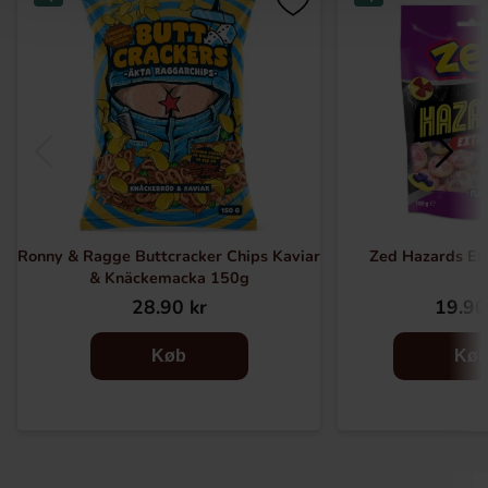
Ronny & Ragge Buttcracker Chips Kaviar
Zed Hazards E
& Knäckemacka 150g
28.90 kr
19.90
Køb
Kø