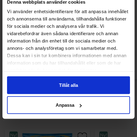
Denna webbplats använder cookies
Vi använder enhetsidentifierare för att anpassa innehållet
och annonserna till användarna, tillhandahålla funktioner
för sociala medier och analysera vår trafik. Vi
Betty Crocker Cream Cheese Style Icing
Betty Crocker Zes
vidarebefordrar även sådana identifierare och annan
400g
Bakmix 425g(BF
information från din enhet till de sociala medier och
74.90 kr
74.90 kr
annons- och analysföretag som vi samarbetar med.
Dessa kan i sin tur kombinera informationen med annan
Køb
Kø
information som du har tillhandahållit eller som de har
samlat in när du har använt deras tjänster.
Tillåt alla
Anpassa
Andre kunne lide
Ny!
Ny!