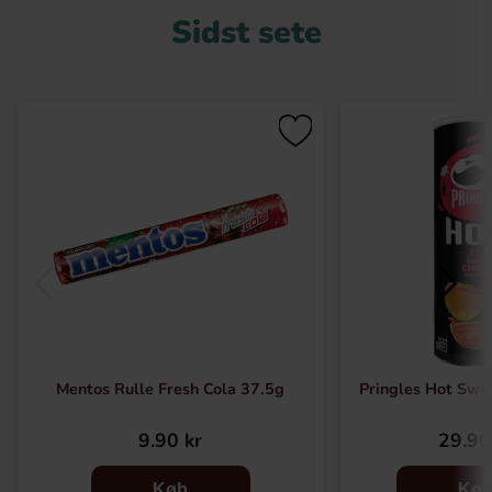
Sidst sete
Mentos Rulle Fresh Cola 37.5g
Pringles Hot Swee
9.90 kr
29.90
Køb
Kø