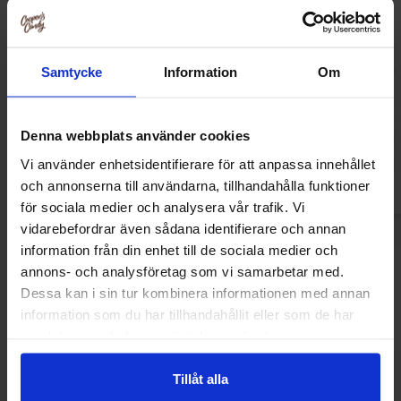
Nesquik Banana 300g
Zed Mammouth Ja
Samtycke
Information
Om
56.90 kr
14.90
Denna webbplats använder cookies
Køb
Kø
Vi använder enhetsidentifierare för att anpassa innehållet
och annonserna till användarna, tillhandahålla funktioner
för sociala medier och analysera vår trafik. Vi
vidarebefordrar även sådana identifierare och annan
information från din enhet till de sociala medier och
annons- och analysföretag som vi samarbetar med.
Sidst sete
Dessa kan i sin tur kombinera informationen med annan
information som du har tillhandahållit eller som de har
samlat in när du har använt deras tjänster.
Tillåt alla