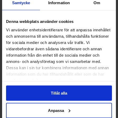
Samtycke
Information
Om
Andre kunne lide
Denna webbplats använder cookies
Vi använder enhetsidentifierare för att anpassa innehållet
och annonserna till användarna, tillhandahålla funktioner
för sociala medier och analysera vår trafik. Vi
vidarebefordrar även sådana identifierare och annan
information från din enhet till de sociala medier och
annons- och analysföretag som vi samarbetar med.
Dessa kan i sin tur kombinera informationen med annan
information som du har tillhandahållit eller som de har
samlat in när du har använt deras tjänster.
Tillåt alla
Nesquik Banana 300g
Mississippi Belle M
206
Anpassa
56.90 kr
28.90