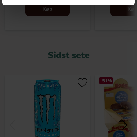
Køb
Kø
Sidst sete
-51%