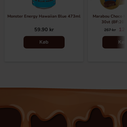
Monster Energy Hawaiian Blue 473ml
Marabou Choco M
30st (BF:20
59.90 kr
129
267 kr
Køb
Kø