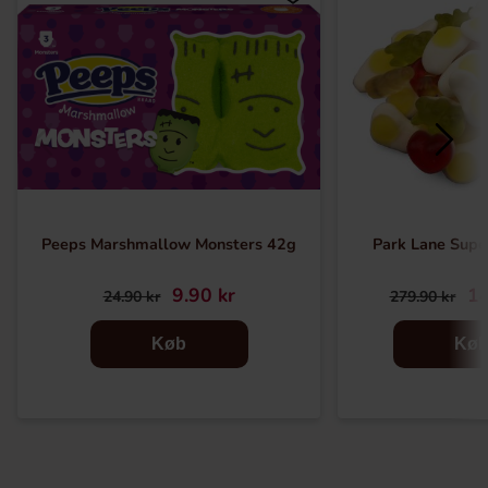
Peeps Marshmallow Monsters 42g
Park Lane Supe
9.90 kr
14
24.90 kr
279.90 kr
Køb
Kø