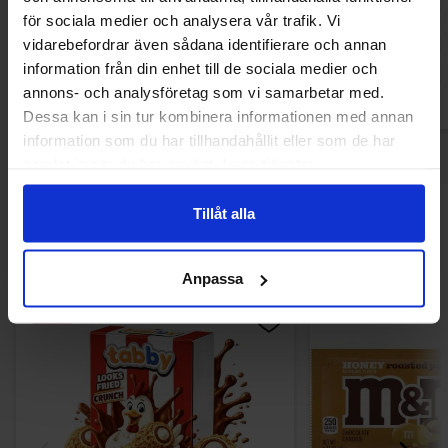
16.90 kr
12.90
för sociala medier och analysera vår trafik. Vi
vidarebefordrar även sådana identifierare och annan
Køb
Kø
information från din enhet till de sociala medier och
annons- och analysföretag som vi samarbetar med.
Dessa kan i sin tur kombinera informationen med annan
information som du har tillhandahållit eller som de har
samlat in när du har använt deras tjänster.
Tillåt alla
Andre kunne lide
Anpassa
-32%