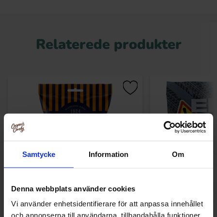
Relaterede produkter
Samtycke
Information
Om
Denna webbplats använder cookies
Norregade Appelsin Citronklyftor 85g
Epa Dunk - Brän
Vi använder enhetsidentifierare för att anpassa innehållet
och annonserna till användarna, tillhandahålla funktioner