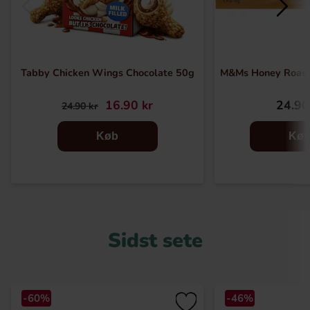
Tabby Chicken Wings Chocolate 50g
M&Ms Honey Roast
16.90 kr
24.90
24.90 kr
Køb
Kø
Sidst sete
-60%
-46%