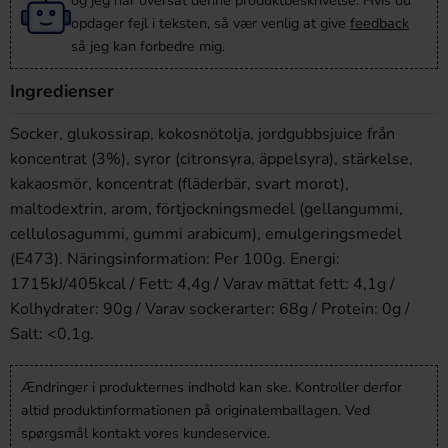
og jeg har oversat denne produktbeskrivelse. Hvis du
opdager fejl i teksten, så vær venlig at give
feedback
så jeg kan forbedre mig.
Ingredienser
Socker, glukossirap, kokosnötolja, jordgubbsjuice från
koncentrat (3%), syror (citronsyra, äppelsyra), stärkelse,
kakaosmör, koncentrat (fläderbär, svart morot),
maltodextrin, arom, förtjockningsmedel (gellangummi,
cellulosagummi, gummi arabicum), emulgeringsmedel
(E473). Näringsinformation: Per 100g. Energi:
1715kJ/405kcal / Fett: 4,4g / Varav mättat fett: 4,1g /
Kolhydrater: 90g / Varav sockerarter: 68g / Protein: 0g /
Salt: <0,1g.
Ændringer i produkternes indhold kan ske. Kontroller derfor
altid produktinformationen på originalemballagen. Ved
spørgsmål kontakt vores kundeservice.