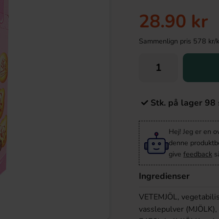
28.90 kr
Sammenlign pris 578 kr/kil
Stk. på lager 98 
Hej! Jeg er en 
denne produktbes
give
feedback
så
Ingredienser
VETEMJÖL, vegetabilis
vasslepulver (MJÖLK)