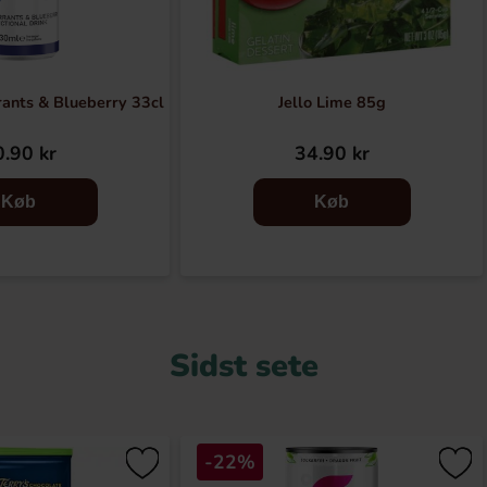
ants & Blueberry 33cl
Jello Lime 85g
.90 kr
34.90 kr
Køb
Køb
Sidst sete
-22%