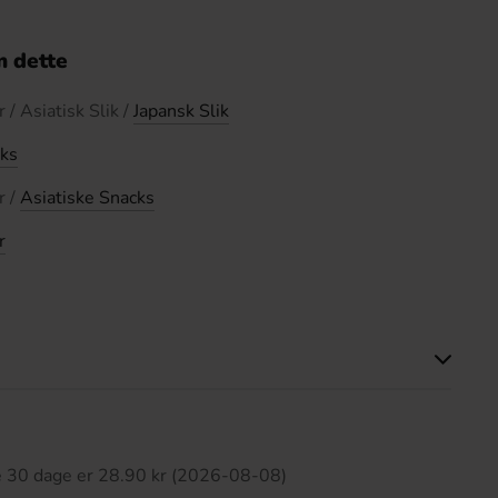
 dette
 / Asiatisk Slik /
Japansk Slik
iks
r /
Asiatiske Snacks
r
ette produkt har ingen anmeldelser
te 30 dage er 28.90 kr (2026-08-08)