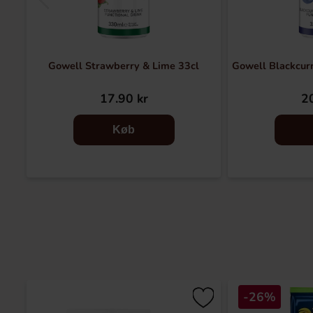
Gowell Strawberry & Lime 33cl
Gowell Blackcurr
17.90 kr
20
Køb
-26%