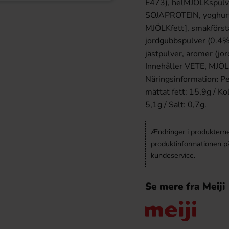
E473), helMJÖLKspulve
SOJAPROTEIN, yoghurt
MJÖLKfett], smakförst
jordgubbspulver (0.4%
jästpulver, aromer (jo
Innehåller VETE, MJÖ
Näringsinformation
:
Pe
mättat fett: 15,9g / Ko
5,1g / Salt: 0,7g.
Ændringer i produkternes
produktinformationen p
kundeservice.
Se mere fra Meiji