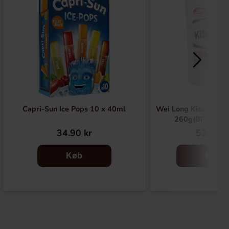
Capri-Sun Ice Pops 10 x 40ml
Wei Long Kiss Burn 
260g(BF:2026-
34.90 kr
52.90 k
Køb
Køb