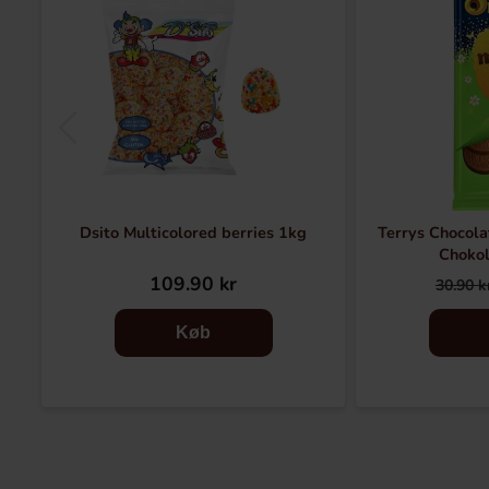
Dsito Multicolored berries 1kg
Terrys Chocola
Choko
109.90 kr
30.90 k
Køb