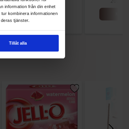
28.90 kr
20.90 k
n information från din enhet
 tur kombinera informationen
Køb
Køb
deras tjänster.
Tillåt alla