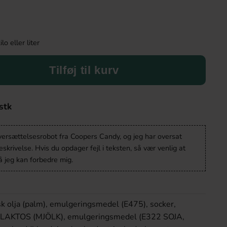
o eller liter
Tilføj til kurv
stk
oversættelsesrobot fra Coopers Candy, og jeg har oversat
krivelse. Hvis du opdager fejl i teksten, så vær venlig at
 jeg kan forbedre mig.
k olja (palm), emulgeringsmedel (E475), socker,
, LAKTOS (MJÖLK), emulgeringsmedel (E322 SOJA,