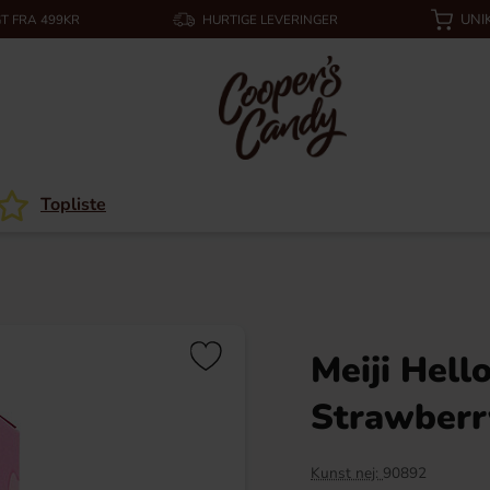
UNI
T FRA 499KR
HURTIGE LEVERINGER
Topliste
Meiji Hel
Strawberry
Kunst nej:
90892