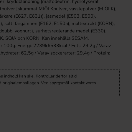
r, kryddblandning (maltodextrin, hydrolyserat
pulver [skummat MJÖLKpulver, vasslepulver (MJÖLK),
ärkare (E627, E631)), jäsmedel (E503, E500),
), salt, färgämnen (E162, E150a), maltextrakt (KORN),
rdgubb, yoghurt), surhetsreglerande medel (E330).
LK, SOJA och KORN. Kan innehålla SESAM.
r 100g. Energi: 2239kJ/533kcal / Fett: 29,2g / Varav
lhydrater: 62,5g / Varav sockerarter: 29,4g / Protein:
 indhold kan ske. Kontroller derfor altid
å originalemballagen. Ved spørgsmål kontakt vores