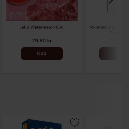
Jello Watermelon 85g
Tokimeki Biscuit Sti
Candy 40
29.90 kr
19.90 k
Køb
Køb