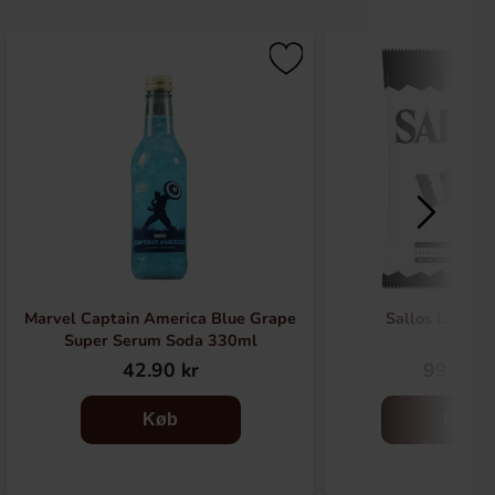
Marvel Captain America Blue Grape
Sallos Lakrid
Super Serum Soda 330ml
42.90 kr
99.90 k
Køb
Køb