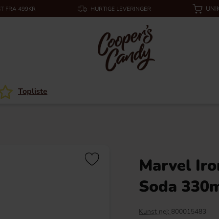
UNI
T FRA 499KR
HURTIGE LEVERINGER
Topliste
Marvel Iro
Soda 330
Kunst nej:
800015483