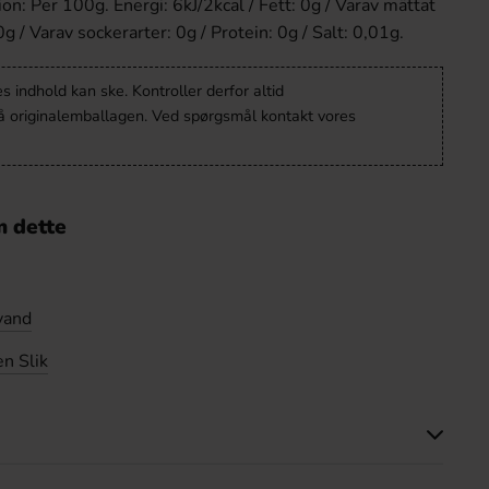
on: Per 100g. Energi: 6kJ/2kcal / Fett: 0g / Varav mättat
0g / Varav sockerarter: 0g / Protein: 0g / Salt: 0,01g.
 indhold kan ske. Kontroller derfor altid
å originalemballagen. Ved spørgsmål kontakt vores
 dette
vand
n Slik