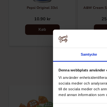
Pepsi Original 33cl
A&W Cream S
10.90 kr
25
Køb
Samtycke
Denna webbplats använder 
Vi använder enhetsidentifierar
sociala medier och analysera 
till de sociala medier och a
med annan information som du 