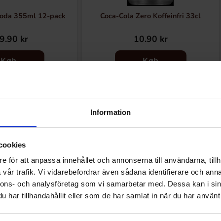
oda 355ml 12-pack
Coca-Cola Zero Koffeinfri 33cl
9.90 kr
10.90 kr
Køb
Køb
Information
Andre kunne lide
cookies
e för att anpassa innehållet och annonserna till användarna, tillh
vår trafik. Vi vidarebefordrar även sådana identifierare och anna
nnons- och analysföretag som vi samarbetar med. Dessa kan i sin
har tillhandahållit eller som de har samlat in när du har använt 