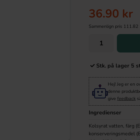
36.90 kr
Sammenlign pris 111.82 kr/
Stk. på lager 5 s
Hej! Jeg er en 
denne produktbes
give
feedback
så
Ingredienser
Kolsyrat vatten, färg 
konserveringsmedel (E2