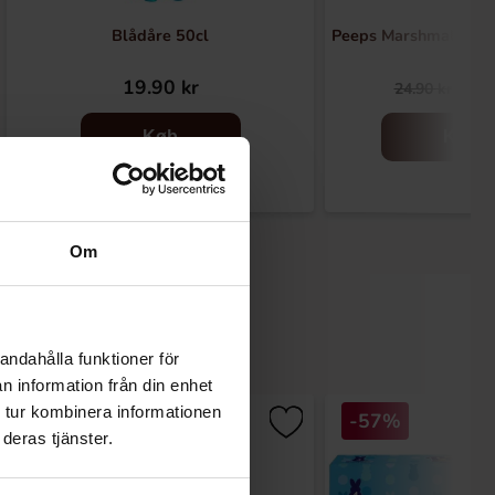
Blådåre 50cl
Peeps Marshmallow 
19.90 kr
9.9
24.90 kr
Køb
Køb
Om
andahålla funktioner för
n information från din enhet
 tur kombinera informationen
-57%
deras tjänster.