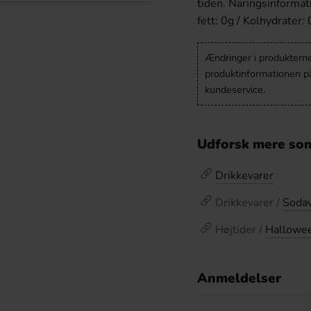
tiden. Näringsinformati
fett: 0g / Kolhydrater: 
Ændringer i produkternes
produktinformationen p
kundeservice.
Udforsk mere som
Drikkevarer
Drikkevarer /
Soda
Højtider /
Hallowee
Anmeldelser