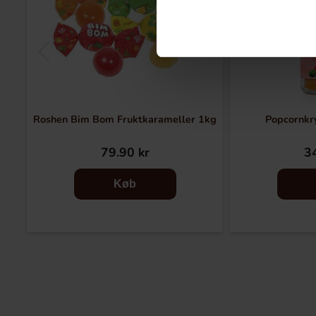
Roshen Bim Bom Fruktkarameller 1kg
Popcornkr
79.90 kr
34
Køb