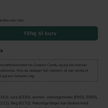
kilo eller liter
Tilføj til kurv
tk
oversættelsesrobot fra Coopers Candy, og jeg har oversat
krivelse. Hvis du opdager fejl i teksten, så vær venlig at
 jeg kan forbedre mig.
(E163), syra (E330), aromer, sötningsmedel (E955, E950),
11), färg (E172). Naturliga färger kan blekna med