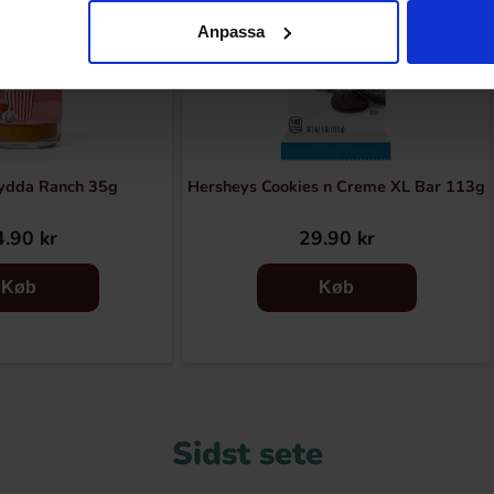
Anpassa
ydda Ranch 35g
Hersheys Cookies n Creme XL Bar 113g
.90 kr
29.90 kr
Køb
Køb
Sidst sete