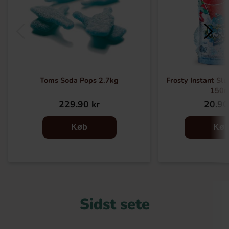
Toms Soda Pops 2.7kg
Frosty Instant Sl
150m
229.90 kr
20.90
Køb
Kø
Sidst sete