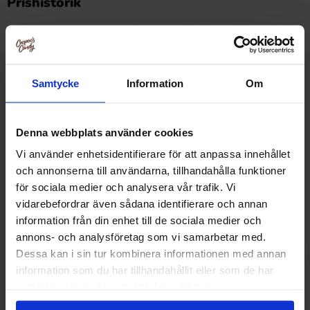
Prishistorik
Laveste pris i de sidste 30 dage er 79.90 kr (2026-08-07)
Samtycke
Information
Om
Relaterede produkter
Denna webbplats använder cookies
Vi använder enhetsidentifierare för att anpassa innehållet
-28%
-10%
och annonserna till användarna, tillhandahålla funktioner
för sociala medier och analysera vår trafik. Vi
vidarebefordrar även sådana identifierare och annan
information från din enhet till de sociala medier och
annons- och analysföretag som vi samarbetar med.
Dessa kan i sin tur kombinera informationen med annan
information som du har tillhandahållit eller som de har
samlat in när du har använt deras tjänster.