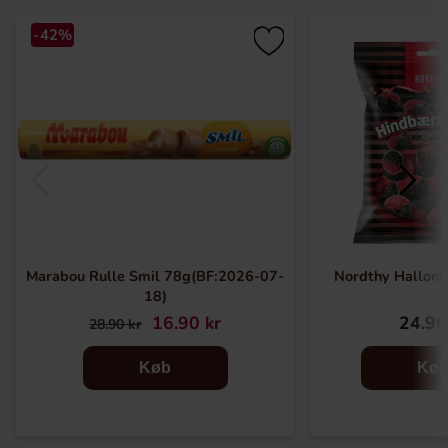
-42%
Marabou Rulle Smil 78g(BF:2026-07-
Nordthy Hallon
18)
16.90 kr
24.90
28.90 kr
Køb
Kø