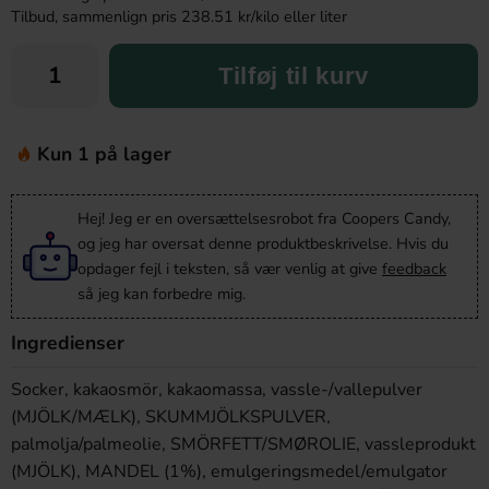
Tilbud, sammenlign pris 238.51 kr/kilo eller liter
Tilføj til kurv
Kun 1 på lager
Hej! Jeg er en oversættelsesrobot fra Coopers Candy,
og jeg har oversat denne produktbeskrivelse. Hvis du
opdager fejl i teksten, så vær venlig at give
feedback
så jeg kan forbedre mig.
Ingredienser
Socker, kakaosmör, kakaomassa, vassle-/vallepulver
(MJÖLK/MÆLK), SKUMMJÖLKSPULVER,
palmolja/palmeolie, SMÖRFETT/SMØROLIE, vassleprodukt
(MJÖLK), MANDEL (1%), emulgeringsmedel/emulgator