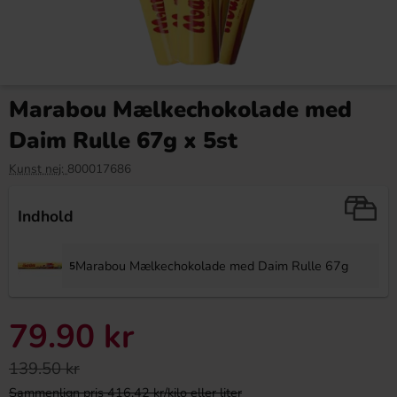
Marabou Mælkechokolade med
Daim Rulle 67g x 5st
Kunst nej:
800017686
Indhold
Marabou Mælkechokolade med Daim Rulle 67g
5
79.90 kr
139.50 kr
Sammenlign pris 416.42 kr/kilo eller liter