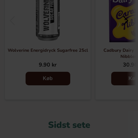
Wolverine Energidryck Sugarfree 25cl
Cadbury Dairy M
Nibbles
9.90 kr
30.90
Køb
Kø
Sidst sete