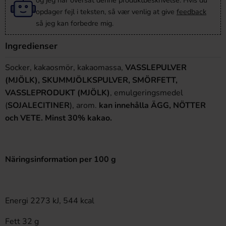
og jeg har oversat denne produktbeskrivelse. Hvis du
opdager fejl i teksten, så vær venlig at give
feedback
så jeg kan forbedre mig.
Ingredienser
Socker, kakaosmör, kakaomassa,
VASSLEPULVER
(MJÖLK), SKUMMJÖLKSPULVER, SMÖRFETT,
VASSLEPRODUKT (MJÖLK)
, emulgeringsmedel
(
SOJALECITINER
), arom.
kan innehålla ÄGG, NÖTTER
och VETE. Minst 30% kakao.
Näringsinformation per 100 g
Energi 2273 kJ, 544 kcal
Fett 32 g