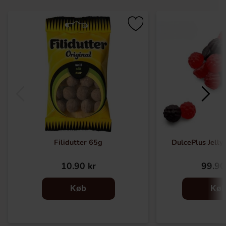
Filidutter 65g
DulcePlus Jelly
10.90 kr
99.90
Køb
Kø