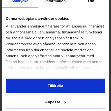
Samtycke
Information
Om
Denna webbplats använder cookies
Vi använder enhetsidentifierare för att anpassa innehållet
och annonserna till användarna, tillhandahålla funktioner
för sociala medier och analysera vår trafik. Vi
vidarebefordrar även sådana identifierare och annan
information från din enhet till de sociala medier och
annons- och analysföretag som vi samarbetar med.
Shades By Niko Tropical Blast 150g
Woogie Eukalyptus-
Dessa kan i sin tur kombinera informationen med annan
150
information som du har tillhandahållit eller som de har
29.90 kr
20.90
samlat in när du har använt deras tjänster.
Køb
Kø
Tillåt alla
Anpassa