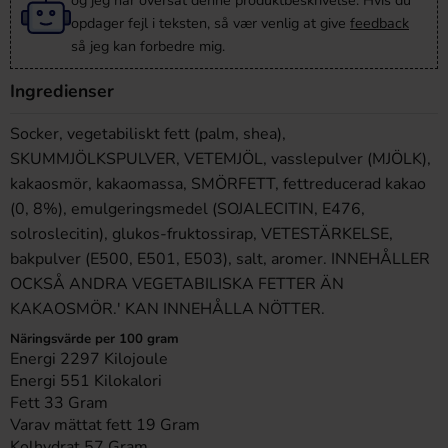
og jeg har oversat denne produktbeskrivelse. Hvis du
opdager fejl i teksten, så vær venlig at give
feedback
så jeg kan forbedre mig.
Ingredienser
Socker, vegetabiliskt fett (palm, shea),
SKUMMJÖLKSPULVER, VETEMJÖL, vasslepulver (MJÖLK),
kakaosmör, kakaomassa, SMÖRFETT, fettreducerad kakao
(0, 8%), emulgeringsmedel (SOJALECITIN, E476,
solroslecitin), glukos-fruktossirap, VETESTÄRKELSE,
bakpulver (E500, E501, E503), salt, aromer. INNEHÅLLER
OCKSÅ ANDRA VEGETABILISKA FETTER ÄN
KAKAOSMÖR.' KAN INNEHÅLLA NÖTTER.
Näringsvärde per 100 gram
Energi 2297 Kilojoule
Energi 551 Kilokalori
Fett 33 Gram
Varav mättat fett 19 Gram
Kolhydrat 57 Gram