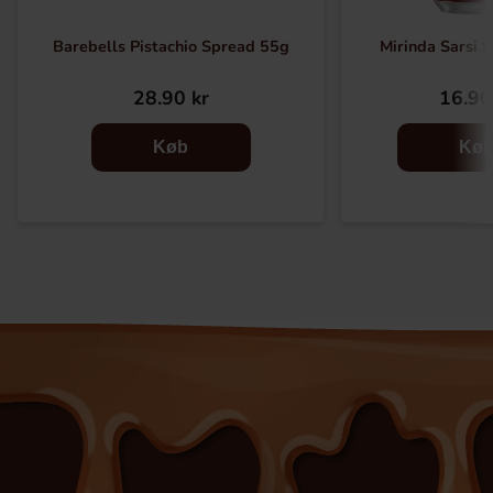
Barebells Pistachio Spread 55g
Mirinda Sarsi 
28.90 kr
16.90
Køb
Kø