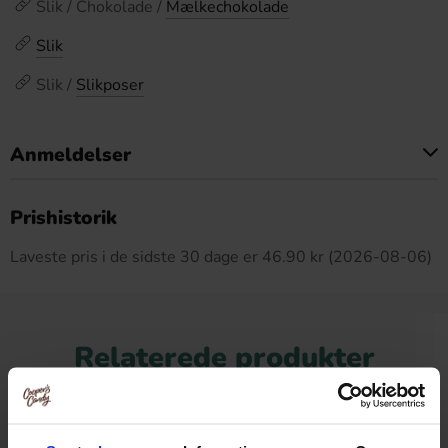
Slik / Chokolade /
Mælkechokolade
Slik
Slik /
Slikposer
Anmeldelser
Dette produkt har ingen anmeldelser
Prishistorik
Laveste pris i de sidste 30 dage er 46.90 kr (2026-08-06)
Relaterede produkter