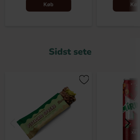
Køb
Kø
Sidst sete