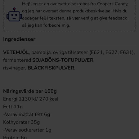
Hej! Jeg er en oversættelsesrobot fra Coopers Candy,
og jeg har oversat denne produktbeskrivelse. Hvis du
opdager fejl i teksten, så vær venlig at give
feedback
så jeg kan forbedre mig.
Ingredienser
VETEMJÖL
, palmolja, övriga tillsatser (E621, E627, E631),
fermenterad
SOJABÖNS
-
TOFUPULVER
,
risvinäger,
BLÄCKFISKPULVER
.
Näringsvärde per 100g
Energi 1130 kJ/ 270 kcal
Fett 11g
-Varav mättat fett 6g
Kolhydrater 35g
-Varav sockerarter 1g
Protein 6g