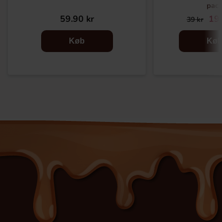
pac
59.90 kr
19.
39 kr
Køb
Kø