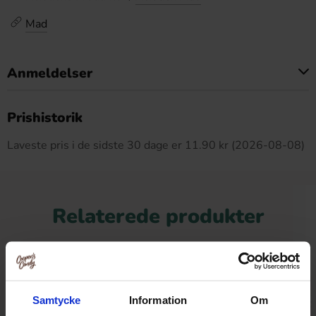
Mad
Anmeldelser
Dette produkt har ingen anmeldelser
Prishistorik
Laveste pris i de sidste 30 dage er 11.90 kr (2026-08-08)
Relaterede produkter
Samtycke
Information
Om