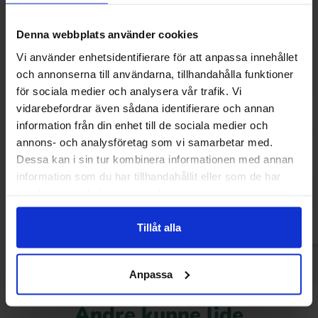
Denna webbplats använder cookies
Vi använder enhetsidentifierare för att anpassa innehållet
och annonserna till användarna, tillhandahålla funktioner
för sociala medier och analysera vår trafik. Vi
vidarebefordrar även sådana identifierare och annan
information från din enhet till de sociala medier och
Samyang Hot Chicken Flavour Cheese
Sun Lolly Ice Loll
annons- och analysföretag som vi samarbetar med.
Ramen 140g x 5st
520
Dessa kan i sin tur kombinera informationen med annan
179.90 kr
49.90
information som du har tillhandahållit eller som de har
samlat in när du har använt deras tjänster.
Køb
Kø
Tillåt alla
Anpassa
Andre kunne lide