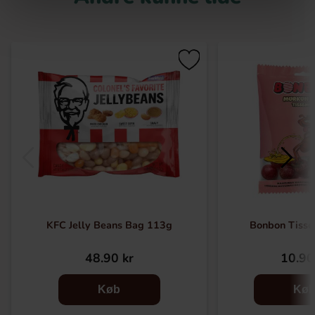
KFC Jelly Beans Bag 113g
Bonbon Tiss
48.90 kr
10.90
Køb
Kø