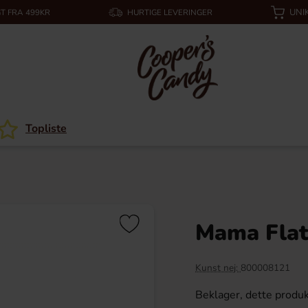
UNI
T FRA 499KR
HURTIGE LEVERINGER
Topliste
Mama Flat
Kunst nej:
800008121
Beklager, dette produk