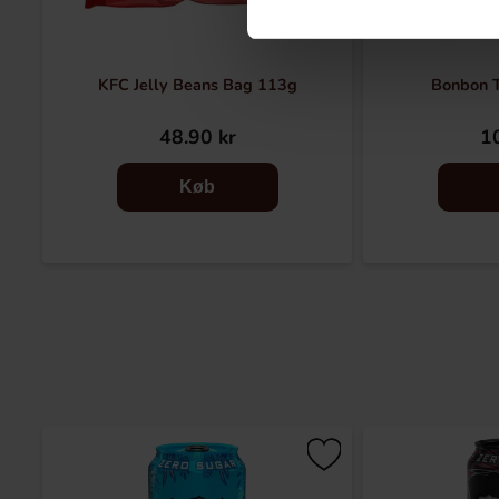
KFC Jelly Beans Bag 113g
Bonbon 
48.90 kr
10
Køb