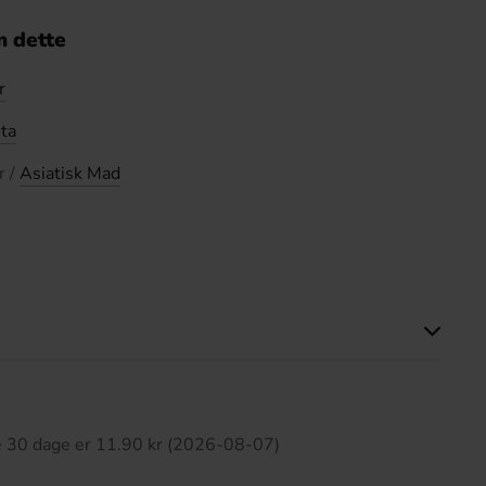
 dette
r
ta
r /
Asiatisk Mad
ette produkt har ingen anmeldelser
te 30 dage er 11.90 kr (2026-08-07)