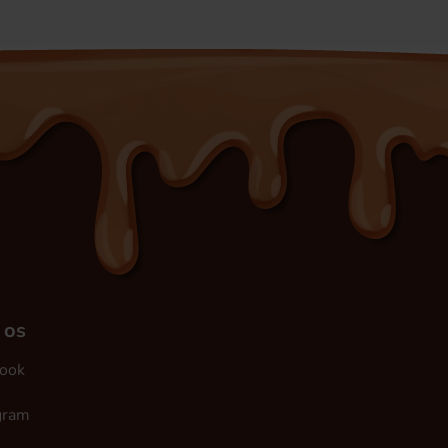
 os
ook
gram