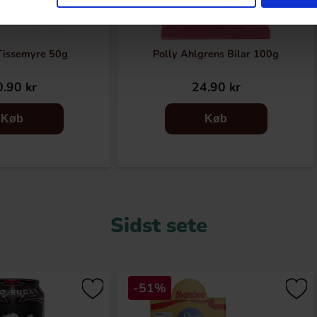
Tissemyre 50g
Polly Ahlgrens Bilar 100g
.90 kr
24.90 kr
Køb
Køb
Sidst sete
-51%