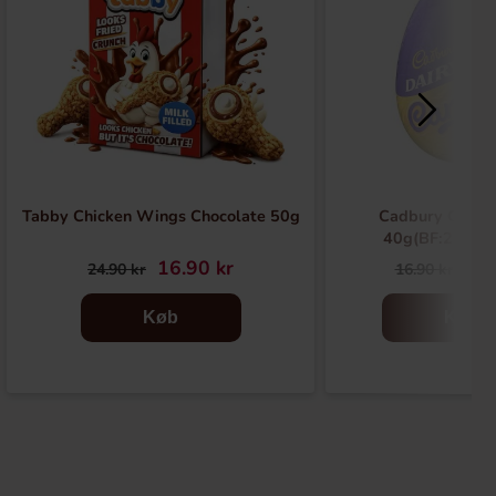
Tabby Chicken Wings Chocolate 50g
Cadbury Caram
40g(BF:2026-
16.90 kr
6.9
24.90 kr
16.90 kr
Køb
Køb