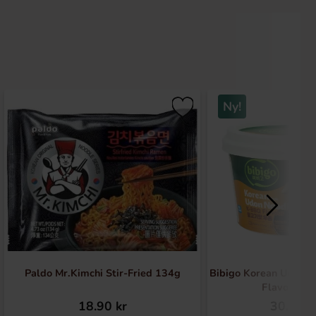
Ny!
Paldo Mr.Kimchi Stir-Fried 134g
Bibigo Korean Udon 
Flavour 18
18.90 kr
30.90 k