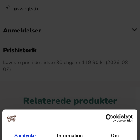
Løsvægtslik
Anmeldelser
Dette produkt har ingen anmeldelser
Prishistorik
Laveste pris i de sidste 30 dage er 119.90 kr (2026-08-
07)
Relaterede produkter
Samtycke
Information
Om