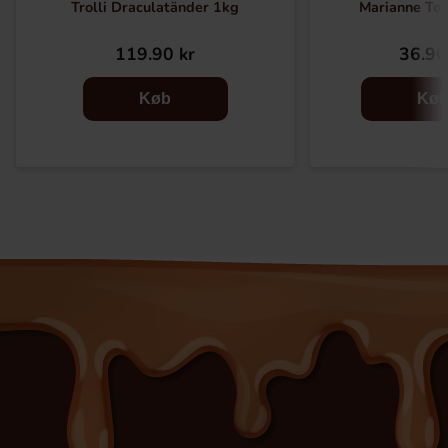
Trolli Draculatänder 1kg
Marianne Tof
119.90 kr
36.90
Køb
Kø