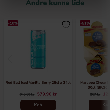
Andre kunne lide
-10%
-51%
Red Bull Iced Vanilla Berry 25cl x 24st
Marabou Choco M
30st (BF:20
579.90 kr
129
645.60 kr
267 kr
Køb
Kø