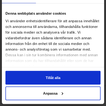
Denna webbplats använder cookies
Vi använder enhetsidentifierare för att anpassa innehållet
och annonserna till användarna, tillhandahålla funktioner
för sociala medier och analysera vår trafik. Vi
vidarebefordrar även sådana identifierare och annan
information från din enhet till de sociala medier och
Roshen Bim Bom Fruktkarameller 1kg
Dr Sour Powder 
annons- och analysföretag som vi samarbetar med.
Watermel
Dessa kan i sin tur kombinera informationen med annan
79.90 kr
129.90
information som du har tillhandahållit eller som de har
samlat in när du har använt deras tjänster.
Køb
Kø
Tillåt alla
Anpassa