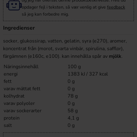
og jeg har oversat denne produktbeskrivelse. Hvis du
opdager fejl i teksten, så vær venlig at give
feedback
så jeg kan forbedre mig.
Ingredienser
socker, glukossirap, vatten, gelatin, syra (e270), aromer,
koncentrat från (morot, svarta vinbär, spirulina, safflor),
färgämnen (e160c, e100). kan innehålla spår av
mjölk
.
Näringsinnehåll
100 g
energi
1383 kJ / 327 kcal
fett
0 g
varav mättat fett
0 g
kolhydrat
78 g
varav polyoler
0 g
varav sockerarter
58 g
protein
4,1 g
salt
0 g