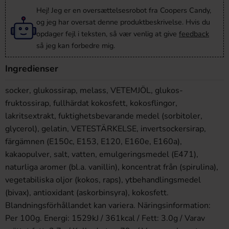
Hej! Jeg er en oversættelsesrobot fra Coopers Candy,
og jeg har oversat denne produktbeskrivelse. Hvis du
opdager fejl i teksten, så vær venlig at give
feedback
så jeg kan forbedre mig.
Ingredienser
socker, glukossirap, melass, VETEMJÖL, glukos-
fruktossirap, fullhärdat kokosfett, kokosflingor,
lakritsextrakt, fuktighetsbevarande medel (sorbitoler,
glycerol), gelatin, VETESTÄRKELSE, invertsockersirap,
färgämnen (E150c, E153, E120, E160e, E160a),
kakaopulver, salt, vatten, emulgeringsmedel (E471),
naturliga aromer (bl.a. vanillin), koncentrat från (spirulina),
vegetabiliska oljor (kokos, raps), ytbehandlingsmedel
(bivax), antioxidant (askorbinsyra), kokosfett.
Blandningsförhållandet kan variera. Näringsinformation:
Per 100g. Energi: 1529kJ / 361kcal / Fett: 3.0g / Varav