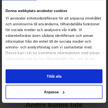
Denna webbplats använder cookies
Vi använder enhetsidentifierare för att anpassa innehållet
och annonserna till användarna, tillhandahålla funktioner
för sociala medier och analysera vår trafik. Vi
vidarebefordrar även sådana identifierare och annan
information från din enhet till de sociala medier och
Fransk Fruktkola 100g
Malaco Salt 
annons- och analysföretag som vi samarbetar med.
13.90 kr
7
Dessa kan i sin tur kombinera informationen med annan
13.90 kr
information som du har tillhandahållit eller som de har
Køb
Kø
samlat in när du har använt deras tjänster.
Tillåt alla
Anpassa
Andre kunne lide