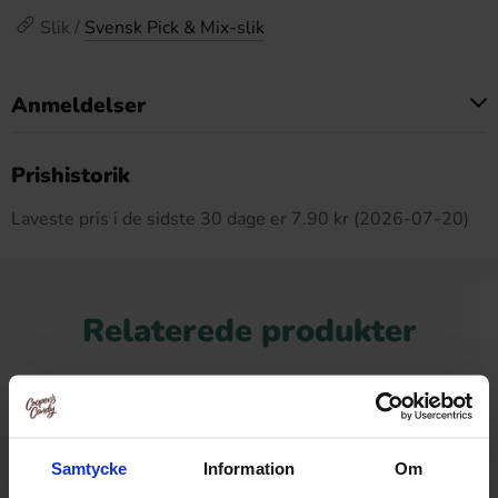
Slik /
Svensk Pick & Mix-slik
Anmeldelser
Dette produkt har ingen anmeldelser
Prishistorik
Laveste pris i de sidste 30 dage er 7.90 kr (2026-07-20)
Relaterede produkter
-43%
Samtycke
Information
Om