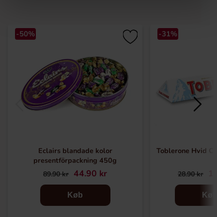
-50%
-31%
Eclairs blandade kolor
Toblerone Hvid C
presentförpackning 450g
44.90 kr
19
89.90 kr
28.90 kr
Køb
Kø