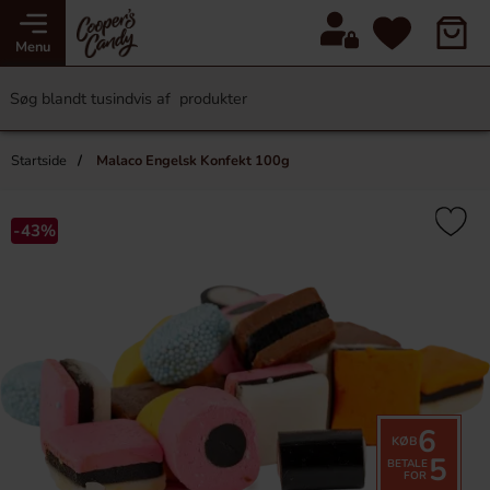
Menu
Startside
Malaco Engelsk Konfekt 100g
-43%
6
KØB
5
BETALE
FOR