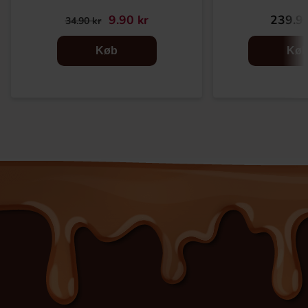
9.90 kr
239.90
34.90 kr
Køb
Kø