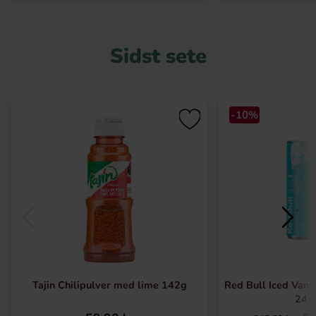
Sidst sete
-10%
Tajin Chilipulver med lime 142g
Red Bull Iced Vanil
24s