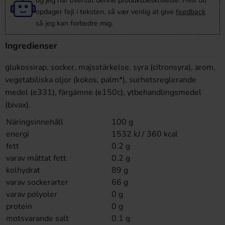
og jeg har oversat denne produktbeskrivelse. Hvis du
opdager fejl i teksten, så vær venlig at give
feedback
så jeg kan forbedre mig.
Ingredienser
glukossirap, socker, majsstärkelse, syra (citronsyra), arom,
vegetabiliska oljor (kokos, palm*), surhetsreglerande
medel (e331), färgämne (e150c), ytbehandlingsmedel
(bivax).
Näringsinnehåll
100 g
energi
1532 kJ / 360 kcal
fett
0.2 g
varav mättat fett
0.2 g
kolhydrat
89 g
varav sockerarter
66 g
varav polyoler
0 g
protein
0 g
motsvarande salt
0.1 g