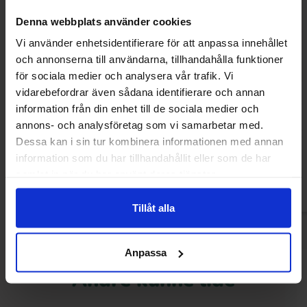
Denna webbplats använder cookies
Vi använder enhetsidentifierare för att anpassa innehållet
och annonserna till användarna, tillhandahålla funktioner
för sociala medier och analysera vår trafik. Vi
vidarebefordrar även sådana identifierare och annan
Brynild Knatter Melon 80g
Shades By Niko Trop
information från din enhet till de sociala medier och
annons- och analysföretag som vi samarbetar med.
13.90 kr
29.90
Dessa kan i sin tur kombinera informationen med annan
information som du har tillhandahållit eller som de har
Køb
Kø
samlat in när du har använt deras tjänster.
Tillåt alla
Anpassa
Andre kunne lide