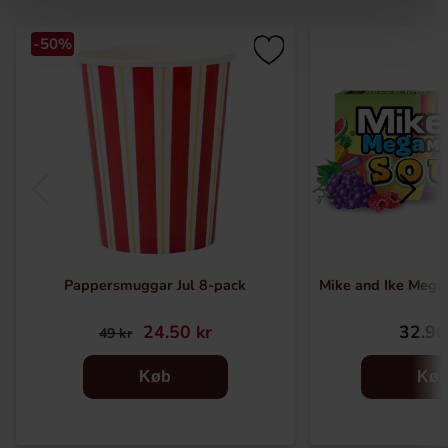
-50%
Pappersmuggar Jul 8-pack
Mike and Ike Mega
24.50 kr
32.90
49 kr
Køb
Kø